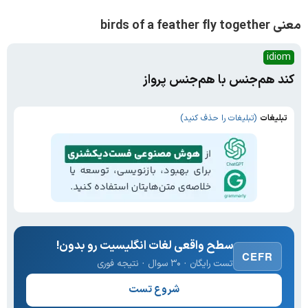
معنی birds of a feather fly together
idiom
کند هم‌جنس با هم‌جنس پرواز
تبلیغات
(تبلیغات را حذف کنید)
سطح واقعی لغات انگلیسیت رو بدون!
CEFR
تست رایگان · ۳۰ سوال · نتیجه فوری
شروع تست