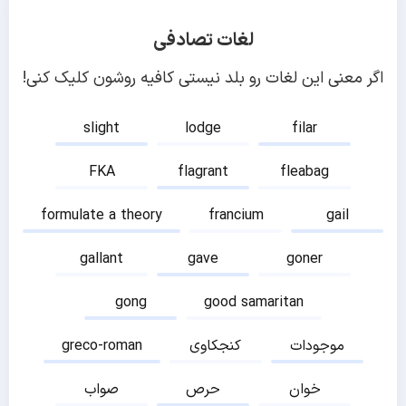
لغات تصادفی
اگر معنی این لغات رو بلد نیستی کافیه روشون کلیک کنی!
slight
lodge
filar
FKA
flagrant
fleabag
formulate a theory
francium
gail
gallant
gave
goner
gong
good samaritan
موجودات
کنجکاوی
greco-roman
خوان
حرص
صواب