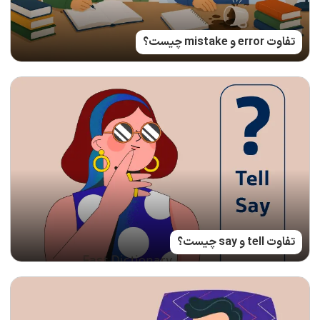
تفاوت error و mistake چیست؟
تفاوت tell و say چیست؟