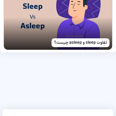
تفاوت sleep و asleep چیست؟