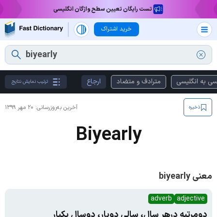
تست رایگان تعیین سطح واژگان انگلیسی
خرید اشتراک
سی به انگلیسی
مترادف و متضاد
ارجاع
ترتیب نمایش نتایج
آخرین به‌روزرسانی:
۲۰ مهر ۱۳۹۹
ذخیره
Biyearly
معنی biyearly
adverb
adjective
دومرتبه درهر سال، سالی دوبار، دوسال یکبار