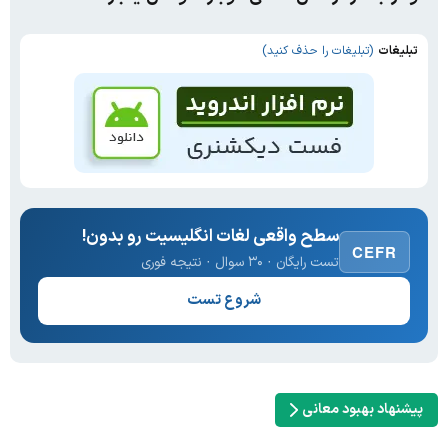
تبلیغات
(تبلیغات را حذف کنید)
سطح واقعی لغات انگلیسیت رو بدون!
CEFR
تست رایگان · ۳۰ سوال · نتیجه فوری
شروع تست
پیشنهاد بهبود معانی