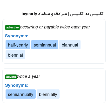
انگلیسی به انگلیسی | مترادف و متضاد biyearly
occurring or payable twice each year
adjective
Synonyms:
half-yearly
semiannual
biannual
biennial
twice a year
adverb
Synonyms:
semiannually
biennially