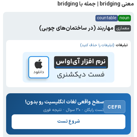
معنی bridging | جمله با bridging
countable
noun
مهاربند (در ساختمان‌های چوبی)
معماری
تبلیغات
(تبلیغات را حذف کنید)
سطح واقعی لغات انگلیسیت رو بدون!
CEFR
تست رایگان · ۳۰ سوال · نتیجه فوری
شروع تست