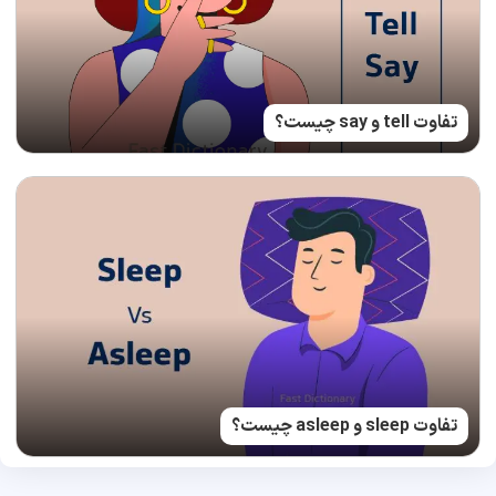
تفاوت tell و say چیست؟
تفاوت sleep و asleep چیست؟