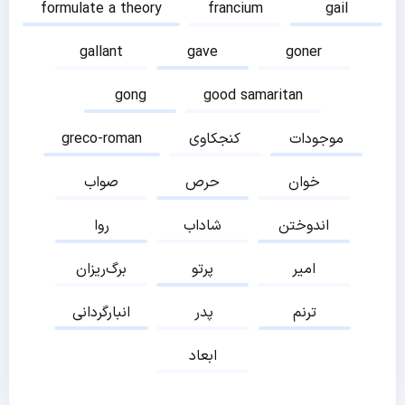
formulate a theory
francium
gail
gallant
gave
goner
gong
good samaritan
موجودات
کنجکاوی
greco-roman
خوان
حرص
صواب
اندوختن
شاداب
روا
امیر
پرتو
برگ‌ریزان
ترنم
پدر
انبارگردانی
ابعاد