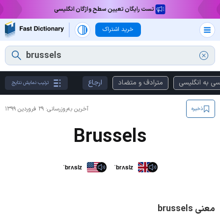
تست رایگان تعیین سطح واژگان انگلیسی
خرید اشتراک
سی به انگلیسی
مترادف و متضاد
ارجاع
ترتیب نمایش نتایج
آخرین به‌روزرسانی:
۲۹ فروردین ۱۳۹۹
ذخیره
Brussels
ˈbrʌslz
ˈbrʌslz
معنی brussels