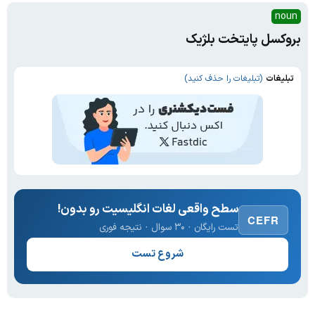
noun
بروکسل پایتخت بلژیک
تبلیغات
(تبلیغات را حذف کنید)
سطح واقعی لغات انگلیسیت رو بدون!
CEFR
تست رایگان · ۳۰ سوال · نتیجه فوری
شروع تست