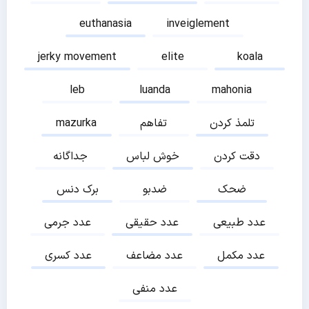
euthanasia
inveiglement
jerky movement
elite
koala
leb
luanda
mahonia
تلمذ کردن
تفاهم
mazurka
دقت کردن
خوش لباس
جداگانه
ضحک
ضدبو
برک دنس
عدد طبیعی
عدد حقیقی
عدد جرمی
عدد مکمل
عدد مضاعف
عدد کسری
عدد منفی