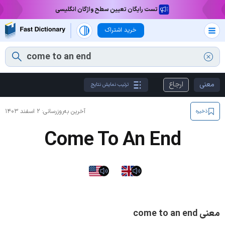
تست رایگان تعیین سطح واژگان انگلیسی
خرید اشتراک
معنی
ارجاع
ترتیب نمایش نتایج
آخرین به‌روزرسانی:
۲ اسفند ۱۴۰۳
ذخیره
Come To An End
معنی come to an end