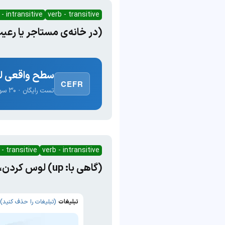
 - intransitive
verb - transitive
(در خانه‌ی مستاجر یا رعی
سطح واقعی لغ
CEFR
تست رایگان · ۳۰ سوال · نتیجه فوری
 - transitive
verb - intransitive
(گاهی با: up) لوس کردن، با ناز و نعمت پروردن
تبلیغات
(تبلیغات را حذف کنید)