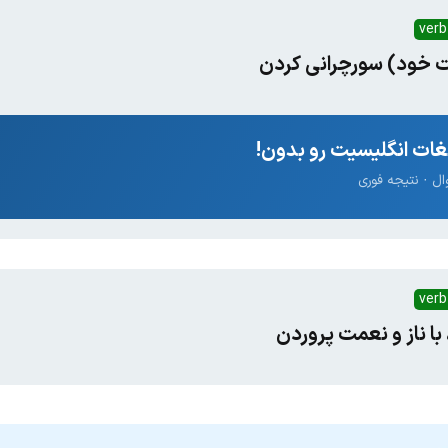
verb
ت خود) سور‌چرانی کردن
ات انگلیسیت رو بدون!
verb