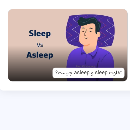
تفاوت sleep و asleep چیست؟