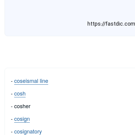
-
coseismal line
-
cosh
- cosher
-
cosign
-
cosignatory