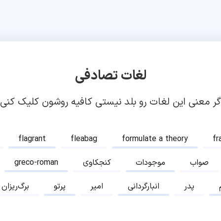
لغات تصادفی
گر معنی این لغات رو بلد نیستی کافیه روشون کلیک کنی!
flagrant
fleabag
formulate a theory
fr
صواب
موجودات
کنجکاوی
greco-roman
پدر
انبارگردانی
امیر
پرتو
برگ‌ریزان