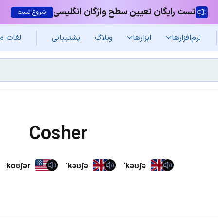
تست رایگان تعیین سطح واژگان انگلیسی
شروع تست
نرم‌افزار‌ها
ابزارها
وبلاگ
پشتیبانی
لغات م
Cosher
ˈkoʊʃər
ˈkəʊʃə
ˈkəʊʃə