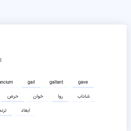
ا
ancium
gail
gallant
gave
شاداب
روا
خوان
حرص
ابعاد
ترنم