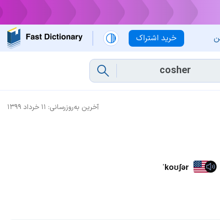
ن
خرید اشتراک
آخرین به‌روزرسانی:
۱۱ خرداد ۱۳۹۹
ˈkoʊʃər