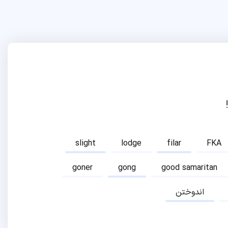
slight
lodge
filar
FKA
goner
gong
good samaritan
اندوختن