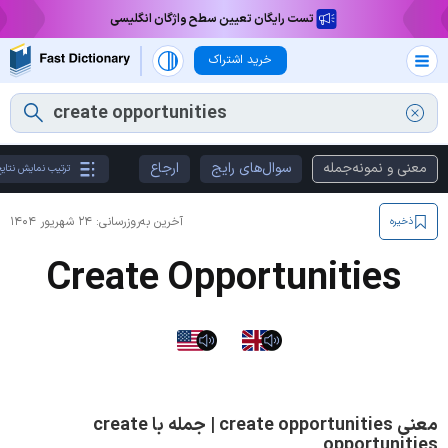
تست رایگان تعیین سطح واژگان انگلیسی
خرید اشتراک
معنی و نمونه‌جمله
سوال‌های رایج
ارجاع
ترتیب نمایش نتای
آخرین به‌روزرسانی:
۲۴ شهریور ۱۴۰۴
ذخیره
Create Opportunities
معنی create opportunities | جمله با create
opportunities