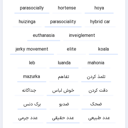
parasocially
hortense
hoya
huizinga
parasociality
hybrid car
euthanasia
inveiglement
jerky movement
elite
koala
leb
luanda
mahonia
تلمذ کردن
تفاهم
mazurka
دقت کردن
خوش لباس
جداگانه
ضحک
ضدبو
برک دنس
عدد طبیعی
عدد حقیقی
عدد جرمی