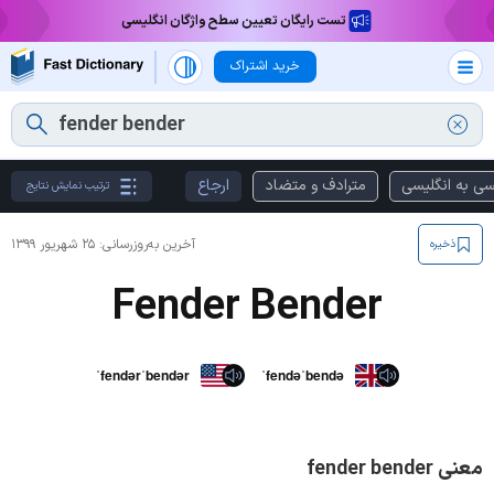
تست رایگان تعیین سطح واژگان انگلیسی
خرید اشتراک
سی به انگلیسی
مترادف و متضاد
ارجاع
ترتیب نمایش نتایج
آخرین به‌روزرسانی:
۲۵ شهریور ۱۳۹۹
ذخیره
Fender Bender
ˈfendərˈbendər
ˈfendəˈbendə
معنی fender bender