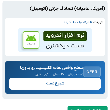
(آمریکا ـ عامیانه) تصادف جزئی (اتومبیل)
تبلیغات
(تبلیغات را حذف کنید)
سطح واقعی لغات انگلیسیت رو بدون!
CEFR
تست رایگان · ۳۰ سوال · نتیجه فوری
شروع تست