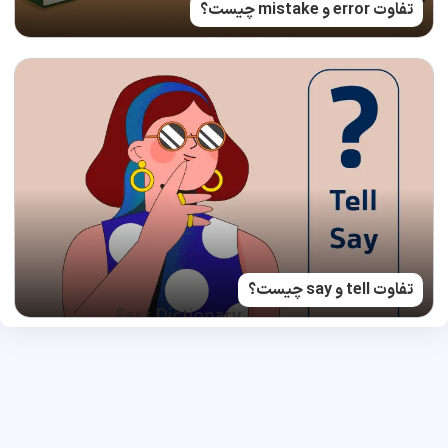
تفاوت error و mistake چیست؟
تفاوت tell و say چیست؟