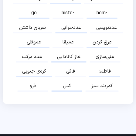
go
histo-
hom-
عددنویسی
عددخوانی
ضربان داشتن
عرق کردن
عمیقا
عموقلی
غنی‌سازی
غاز کانادایی
عدد مرکب
فاطمه
فائق
کره‌ی جنوبی
کمربند سبز
کس
فرو