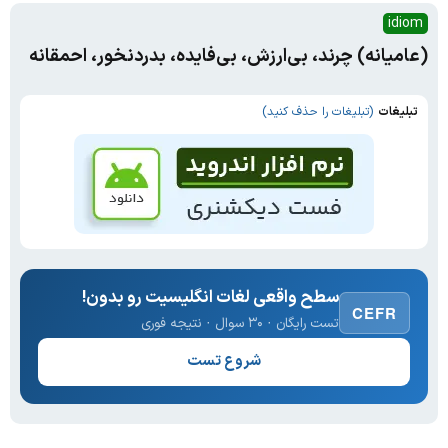
idiom
(عامیانه) چرند، بی‌ارزش، بی‌فایده، بدردنخور، احمقانه
تبلیغات
(تبلیغات را حذف کنید)
سطح واقعی لغات انگلیسیت رو بدون!
CEFR
تست رایگان · ۳۰ سوال · نتیجه فوری
شروع تست