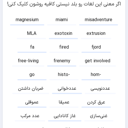
اگر معنی این لغات رو بلد نیستی کافیه روشون کلیک کنی!
magnesium
miami
misadventure
MLA
exotoxin
extrusion
fa
fired
fjord
free-living
frenemy
get involved
go
histo-
hom-
عددنویسی
عددخوانی
ضربان داشتن
عرق کردن
عمیقا
عموقلی
غنی‌سازی
غاز کانادایی
عدد مرکب