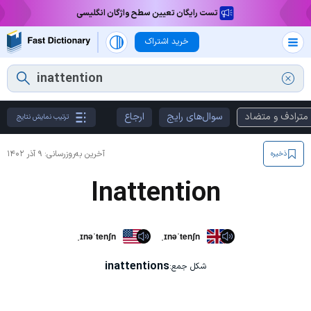
تست رایگان تعیین سطح واژگان انگلیسی
خرید اشتراک
مترادف و متضاد
سوال‌های رایج
ارجاع
ترتیب نمایش نتایج
آخرین به‌روزرسانی:
۹ آذر ۱۴۰۲
ذخیره
Inattention
ˌɪnəˈtenʃn
ˌɪnəˈtenʃn
inattentions
شکل جمع: