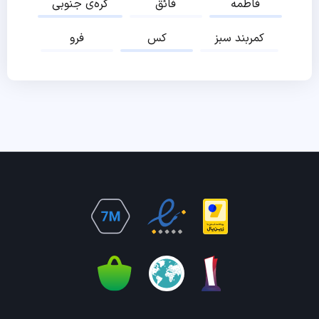
فاطمه
فائق
کره‌ی جنوبی
کمربند سبز
کس
فرو