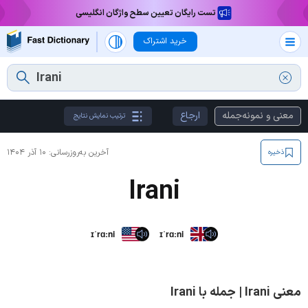
تست رایگان تعیین سطح واژگان انگلیسی
خرید اشتراک
معنی و نمونه‌جمله
ارجاع
ترتیب نمایش نتایج
آخرین به‌روزرسانی:
۱۰ آذر ۱۴۰۴
ذخیره
Irani
ɪˈrɑːni
ɪˈrɑːni
معنی Irani | جمله با Irani