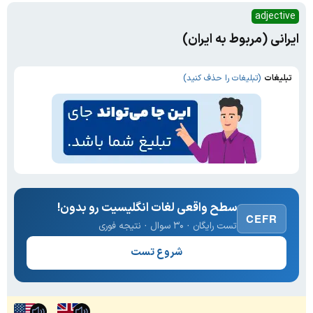
adjective
ایرانی (مربوط به ایران)
تبلیغات
(تبلیغات را حذف کنید)
سطح واقعی لغات انگلیسیت رو بدون!
CEFR
تست رایگان · ۳۰ سوال · نتیجه فوری
شروع تست