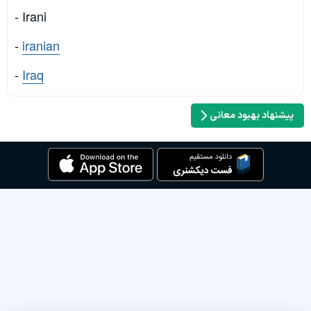
- Irani
-
iranian
-
Iraq
پیشنهاد بهبود معانی