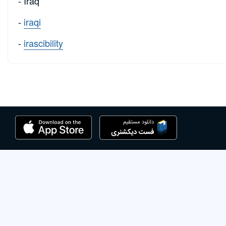
- Iraq
-
iraqi
-
irascibility