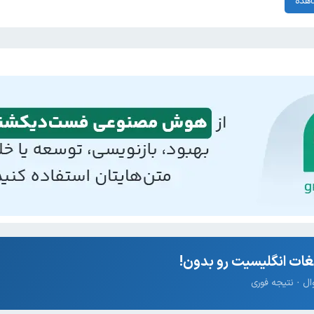
هده
ات انگلیسیت رو بدون!