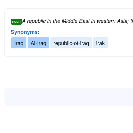
A republic in the Middle East in western Asia;
noun
Synonyms:
Iraq
Al-Iraq
republic-of-iraq
irak