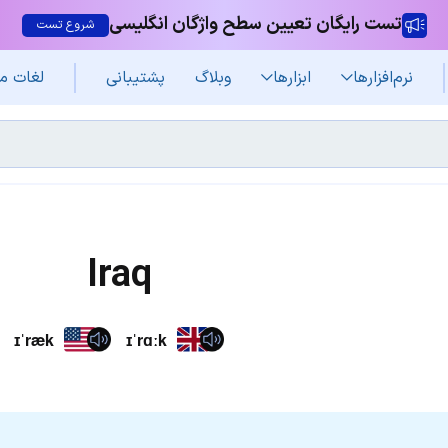
تست رایگان تعیین سطح واژگان انگلیسی
شروع تست
نرم‌افزار‌ها
ابزارها
وبلاگ
پشتیبانی
لغات م
Iraq
ɪˈræk
ɪˈrɑːk