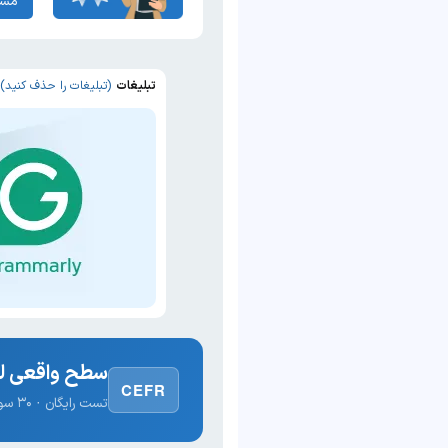
مشا
تبلیغات
(تبلیغات را حذف کنید)
سطح واقعی لغ
CEFR
تست رایگان · ۳۰ سوال · نتیجه فوری