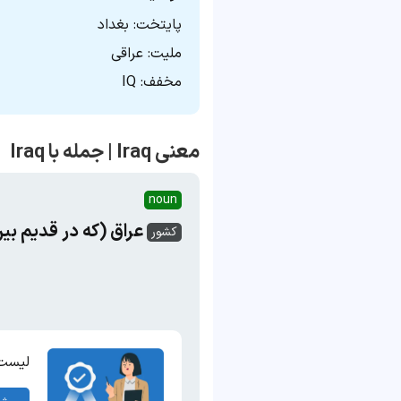
پایتخت:‌ بغداد
ملیت: عراقی
مخفف: IQ
معنی Iraq | جمله با Iraq
noun
عراق (که در قدیم بین‌النهرین sopotamia
کشور
لیست 