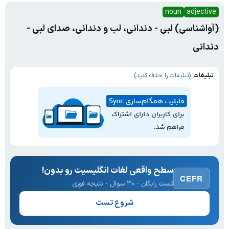
noun
adjective
(آواشناسی) لبی - دندانی، لب و دندانی، صدای لبی -
دندانی
تبلیغات
(تبلیغات را حذف کنید)
سطح واقعی لغات انگلیسیت رو بدون!
CEFR
تست رایگان · ۳۰ سوال · نتیجه فوری
شروع تست