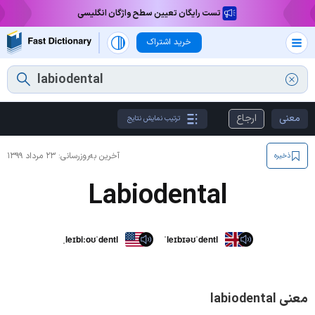
تست رایگان تعیین سطح واژگان انگلیسی
خرید اشتراک
معنی
ارجاع
ترتیب نمایش نتایج
آخرین به‌روزرسانی:
۲۳ مرداد ۱۳۹۹
ذخیره
Labiodental
ˌleɪbiːoʊˈdentl
ˈleɪbɪəʊˈdentl
معنی labiodental