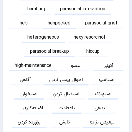
hamburg
parasocial interaction
he's
henpecked
parasocial grief
heterogeneous
hexylresorcinol
parasocial breakup
hiccup
آئینی
عضو
high-maintenance
استامپ
احوال پرسی کردن
آگاهی
استهلاک
استقبال کردن
استخوان
بدهی
باعظمت
اضافه‌کاری
تبعیض نژادی
تابش
برآورده کردن