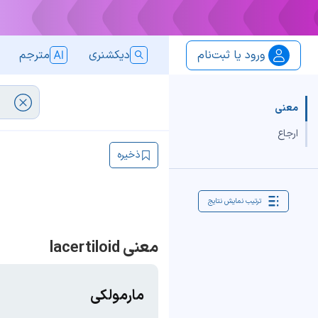
ورود یا ثبت‌نام
دیکشنری
مترجم
معنی
ارجاع
ذخیره
ترتیب نمایش نتایج
معنی lacertiloid
مارمولکی