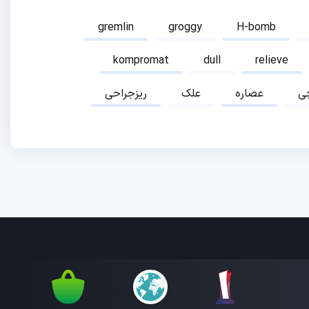
gremlin
groggy
H-bomb
kompromat
dull
relieve
ی
عصاره
علک
ریزجراحی