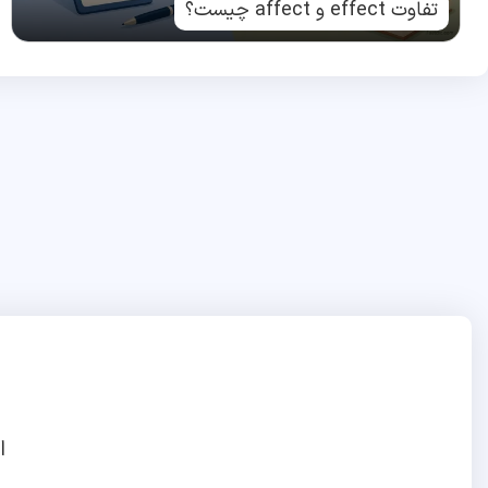
تفاوت effect و affect چیست؟
ا