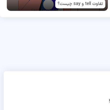
تفاوت tell و say چیست؟