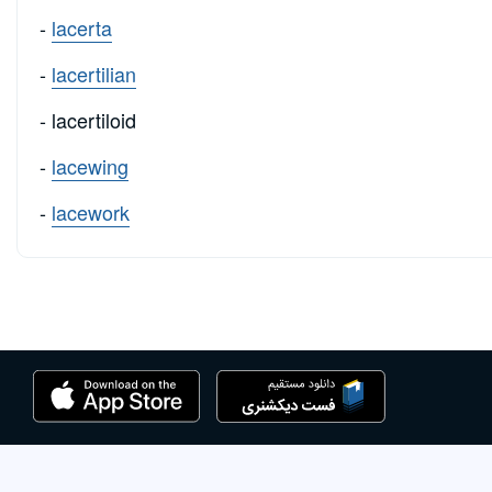
-
lacerta
-
lacertilian
- lacertiloid
-
lacewing
-
lacework