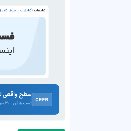
تبلیغات
(تبلیغات را حذف کنید)
سطح واقعی لغ
CEFR
تست رایگان · ۳۰ سوال · نتیجه فوری