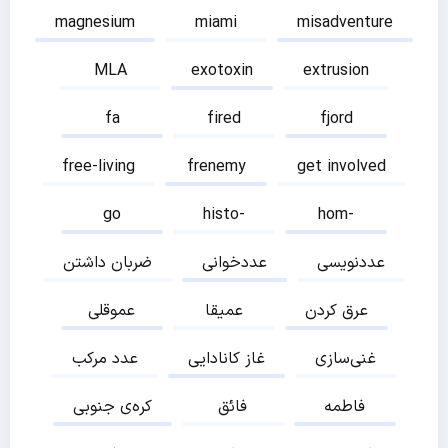
magnesium
miami
misadventure
MLA
exotoxin
extrusion
fa
fired
fjord
free-living
frenemy
get involved
go
histo-
hom-
عددنویسی
عددخوانی
ضربان داشتن
عرق کردن
عمیقا
عموقلی
غنی‌سازی
غاز کانادایی
عدد مرکب
فاطمه
فائق
کره‌ی جنوبی