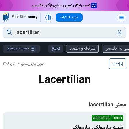
تست رایگان تعیین سطح واژگان انگلیسی
خرید اشتراک
سی به انگلیسی
مترادف و متضاد
ارجاع
ترتیب نمایش نتایج
آخرین به‌روزرسانی:
۱۰ آبان ۱۳۹۹
ذخیره
Lacertilian
معنی lacertilian
adjective
noun
شبیه مارمولک، مارمولک