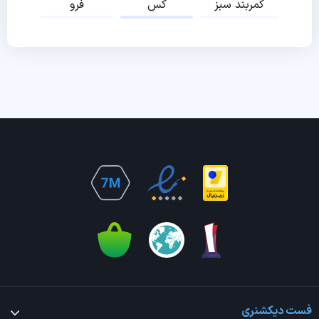
کمربند سبز
کس
فرو
فست دیکشنری