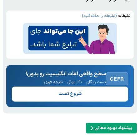
تبلیغات
(تبلیغات را حذف کنید)
سطح واقعی لغات انگلیسیت رو بدون!
CEFR
تست رایگان · ۳۰ سوال · نتیجه فوری
شروع تست
پیشنهاد بهبود معانی