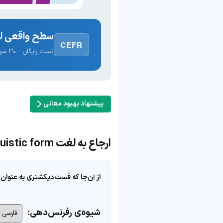
سطح واقعی لغ
CEFR
تست رایگان · ۳۰ سوال · نتیجه فوری
پیشنهاد بهبود معانی
ارجاع به لغت linguistic form
از آن‌جا که فست‌دیکشنری به عنوان 
شیوه‌ی رفرنس‌دهی: