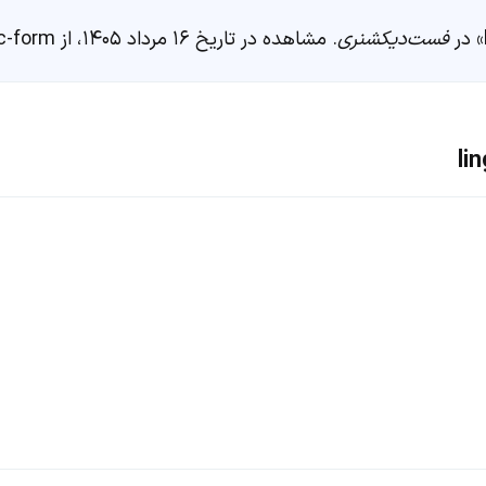
فست‌دیکشنری
. مشاهده در تاریخ ۱۶ مرداد ۱۴۰۵، از https://fastdic.com/word/linguistic-form