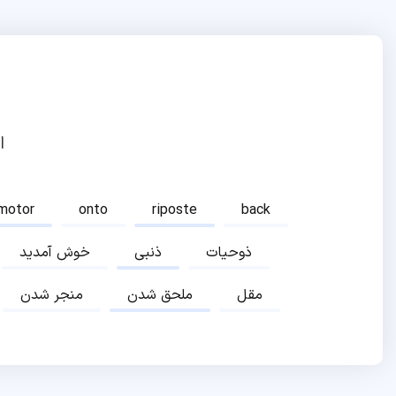
ا
motor
onto
riposte
back
ذوحیات
ذنبی
خوش آمدید
مقل
ملحق شدن
منجر شدن