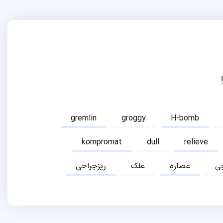
gremlin
groggy
H-bomb
kompromat
dull
relieve
ی
عصاره
علک
ریزجراحی