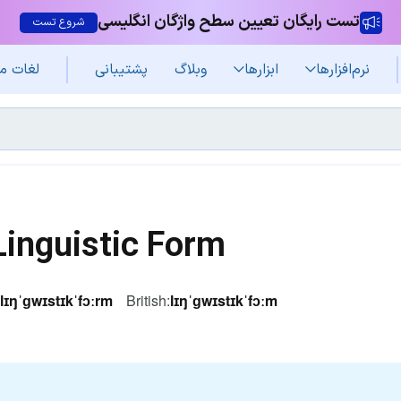
تست رایگان تعیین سطح واژگان انگلیسی
شروع تست
نرم‌افزار‌ها
ابزارها
وبلاگ
پشتیبانی
لغات م
Linguistic Form
lɪŋˈɡwɪstɪkˈfɔːrm
British:
lɪŋˈɡwɪstɪkˈfɔːm