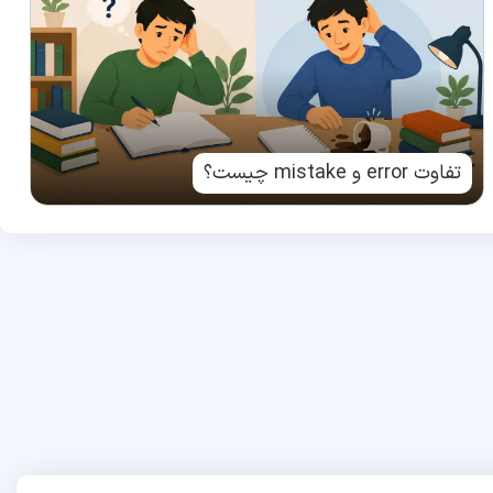
تفاوت error و mistake چیست؟