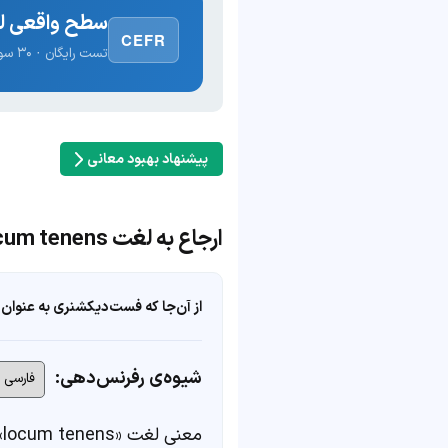
سطح واقعی لغ
CEFR
تست رایگان · ۳۰ سوال · نتیجه فوری
پیشنهاد بهبود معانی
ارجاع به لغت locum tenens
از آن‌جا که فست‌دیکشنری به عنوان 
شیوه‌ی رفرنس‌دهی:
معنی لغت «locum tenens» در