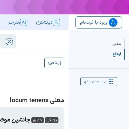
ورود یا ثبت‌نام
دیکشنری
مترجم
معنی
ارجاع
ذخیره
ترتیب نمایش نتایج
معنی locum tenens
جانشین موقت (locum هم می‌
پزشکی
حقوق