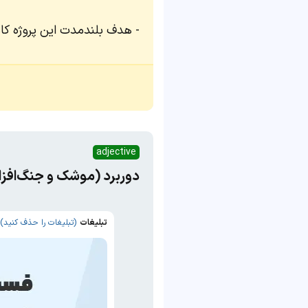
هدف بلندمدت این پروژه کاهش ۵۰ درصدی انتشار ک
adjective
دور‌برد (موشک و جنگ‌افزار
تبلیغات
(تبلیغات را حذف کنید)