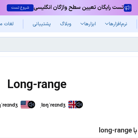
تست رایگان تعیین سطح واژگان انگلیسی
شروع تست
نرم‌افزار‌ها
ابزارها
وبلاگ
پشتیبانی
لغات م
Long-range
ŋˈreɪndʒ
ˌlɒŋˈreɪndʒ