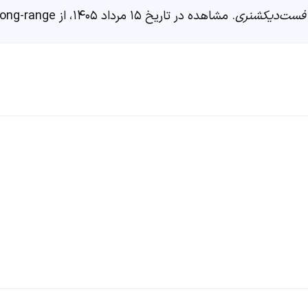
فست‌دیکشنری
. مشاهده در تاریخ ۱۵ مرداد ۱۴۰۵، از https://fastdic.com/word/long-range