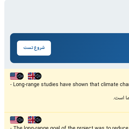
شروع تست
Long-range studies have shown that climate chang
ما است.
The long-range goal of the project was to reduc