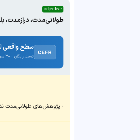
adjective
طولانی‌مدت، درازمدت، بل
سطح واقعی لغ
CEFR
تست رایگان · ۳۰ سوال · نتیجه فوری
پژوهش‌های طولانی‌مدت نشا