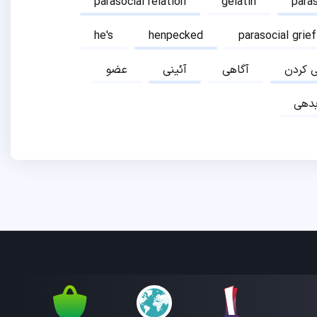
parasocial relation
gelatin
para
he's
henpecked
parasocial grief
ی کردن
آگاهی
آئینی
عضو
دهی