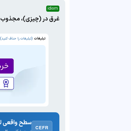
idiom
غرق در (چیزی)، مجذوب 
تبلیغات
(تبلیغات را حذف کنید)
سطح واقعی لغ
CEFR