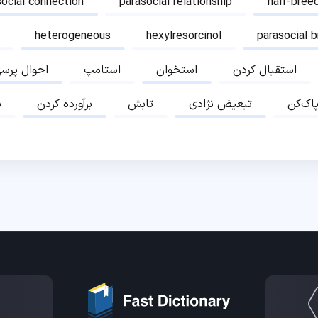
social connection
parasocial relationship
half-bree
heterogeneous
hexylresorcinol
parasocial 
استقبال کردن
استخوان
استامپ
احوال پرس
پاک‌کن
تبعیض نژادی
تابش
برآورده کردن
ب