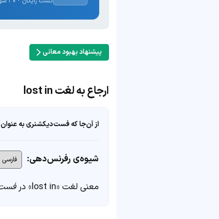
تست رایگان · ۳۰ سوال · نتیجه فوری
پیشنهاد بهبود معانی
ارجاع به لغت lost in
از آن‌جا که فست‌دیکشنری به عنوان 
شیوه‌ی رفرنس‌دهی:
معنی لغت «lost in» در
فست‌