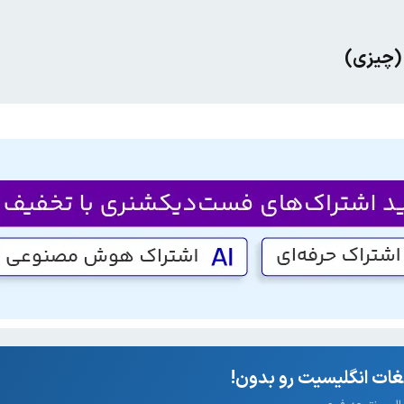
(چیزی)
ات انگلیسیت رو بدون!