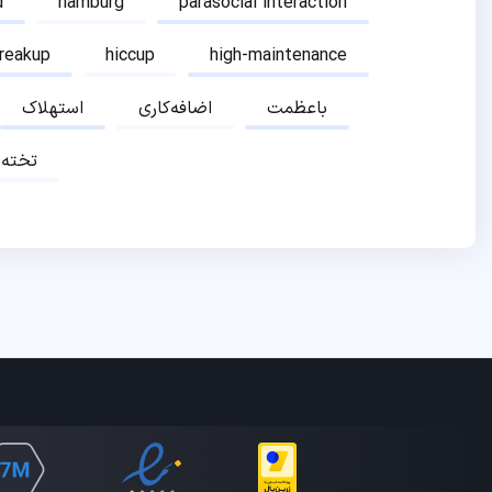
d
hamburg
parasocial interaction
breakup
hiccup
high-maintenance
باعظمت
اضافه‌کاری
استهلاک
تخته‌