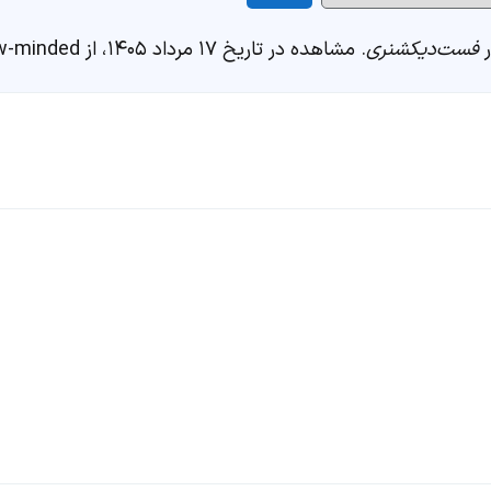
فست‌دیکشنری
. مشاهده در تاریخ ۱۷ مرداد ۱۴۰۵، از https://fastdic.com/word/low-minded