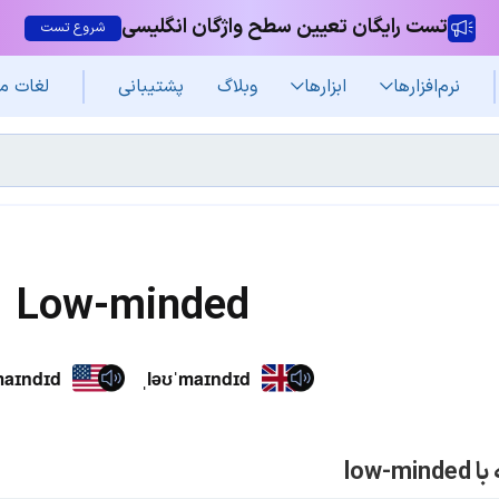
تست رایگان تعیین سطح واژگان انگلیسی
شروع تست
نرم‌افزار‌ها
ابزارها
وبلاگ
پشتیبانی
لغات م
Low-minded
maɪndɪd
ˌləʊˈmaɪndɪd