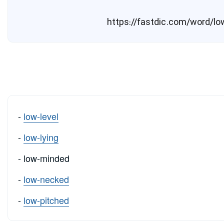
-
low-level
-
low-lying
- low-minded
-
low-necked
-
low-pitched