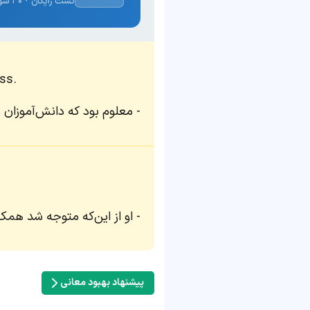
تست رایگان · ۳۰ سوال · نتیجه فوری
ss.
معلوم بود که دانش‌آموزان 
او از این‌که متوجه شد همک
پیشنهاد بهبود معانی