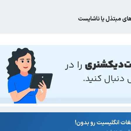
ای مبتذل یا ناشایست
ات انگلیسیت رو بدون!