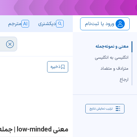
ورود یا ثبت‌نام
دیکشنری
مترجم
معنی و نمونه‌جمله
انگلیسی به انگلیسی
ذخیره
مترادف و متضاد
ارجاع
ترتیب نمایش نتایج
معنی low-minded | جمله با low-minded