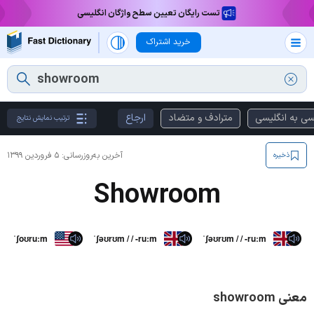
تست رایگان تعیین سطح واژگان انگلیسی
خرید اشتراک
سی به انگلیسی
مترادف و متضاد
ارجاع
ترتیب نمایش نتایج
آخرین به‌روزرسانی:
۵ فروردین ۱۳۹۹
ذخیره
Showroom
ˈʃoʊruːm
ˈʃəʊrʊm / / -ruːm
ˈʃəʊrʊm / / -ruːm
معنی showroom