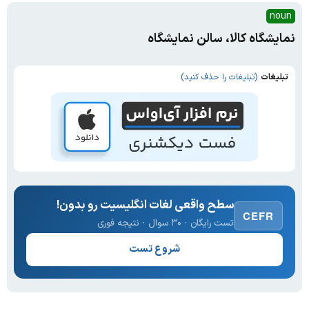
noun
نمایشگاه کالا، سالن نمایشگاه
تبلیغات
(تبلیغات را حذف کنید)
سطح واقعی لغات انگلیسیت رو بدون!
CEFR
تست رایگان · ۳۰ سوال · نتیجه فوری
شروع تست