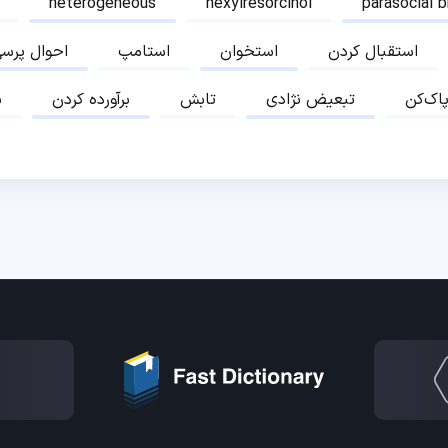
heterogeneous
hexylresorcinol
parasocial 
استقبال کردن
استخوان
استامپ
احوال پرس
پاک‌کن
تبعیض نژادی
تابش
برآورده کردن
ب