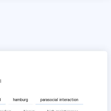
ا
d
hamburg
parasocial interaction