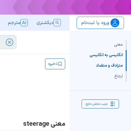
ورود یا ثبت‌نام
دیکشنری
مترجم
معنی
انگلیسی به انگلیسی
ذخیره
مترادف و متضاد
ارجاع
ترتیب نمایش نتایج
معنی steerage