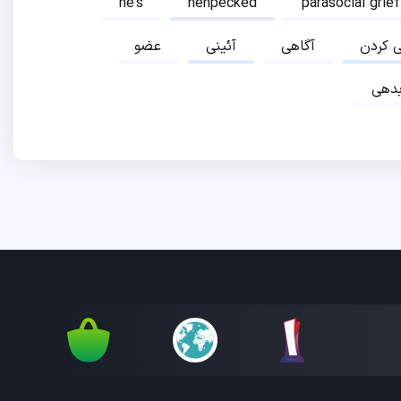
he's
henpecked
parasocial grief
ی کردن
آگاهی
آئینی
عضو
دهی