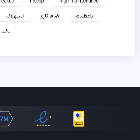
breakup
hiccup
high-maintenance
باعظمت
اضافه‌کاری
استهلاک
تخته‌