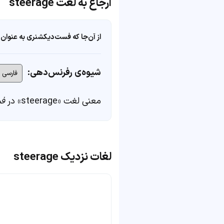
ارجاع به لغت steerage
از آن‌جا که فست‌دیکشنری به عنوان 
شیوه‌ی رفرنس‌دهی:
معنی لغت «steerage» در
فس
لغات نزدیک steerage