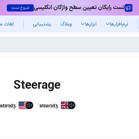
تست رایگان تعیین سطح واژگان انگلیسی
شروع تست
نرم‌افزار‌ها
ابزارها
وبلاگ
پشتیبانی
لغات م
Steerage
ˈstɪrɪdʒ
ˈstɪərɪdʒ