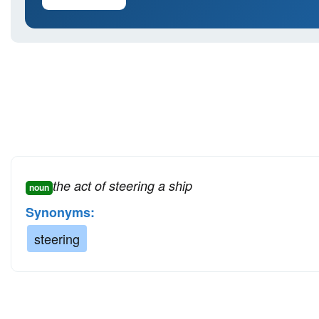
the act of steering a ship
noun
Synonyms:
steering