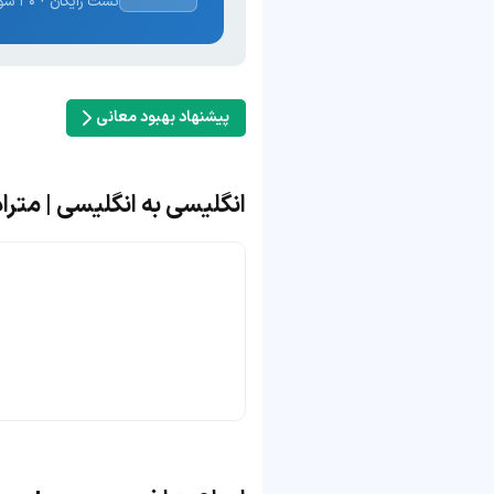
تست رایگان · ۳۰ سوال · نتیجه فوری
پیشنهاد بهبود معانی
انگلیسی به انگلیسی | مترادف و 