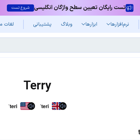
تست رایگان تعیین سطح واژگان انگلیسی
شروع تست
نرم‌افزار‌ها
ابزارها
وبلاگ
پشتیبانی
لغات م
Terry
ˈteri
ˈteri