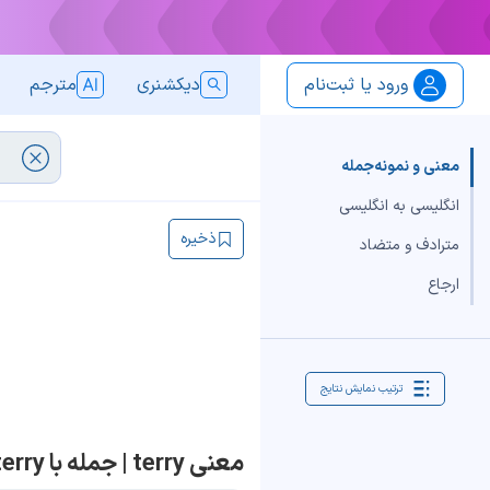
ورود یا ثبت‌نام
دیکشنری
مترجم
معنی و نمونه‌جمله
انگلیسی به انگلیسی
ذخیره
مترادف و متضاد
ارجاع
ترتیب نمایش نتایج
معنی terry | جمله با terry