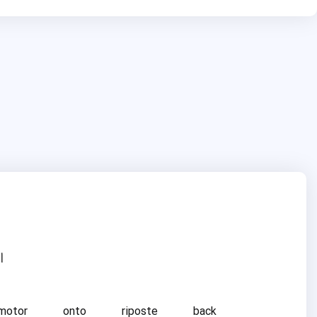
ا
motor
onto
riposte
back