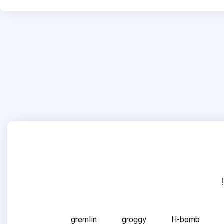
gremlin
groggy
H-bomb