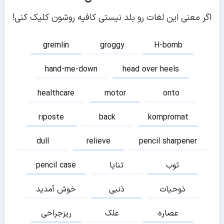
اگر معنی این لغات رو بلد نیستی کافیه روشون کلیک کنی!
gremlin
groggy
H-bomb
hand-me-down
head over heels
healthcare
motor
onto
riposte
back
kompromat
dull
relieve
pencil sharpener
ثوب
ثنایا
pencil case
ذوحیات
ذنبی
خوش آمدید
عصاره
علک
ریزجراحی