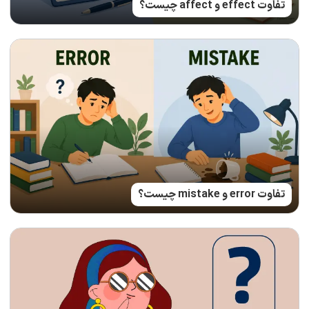
تفاوت effect و affect چیست؟
تفاوت error و mistake چیست؟