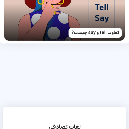
تفاوت tell و say چیست؟
لغات تصادفی