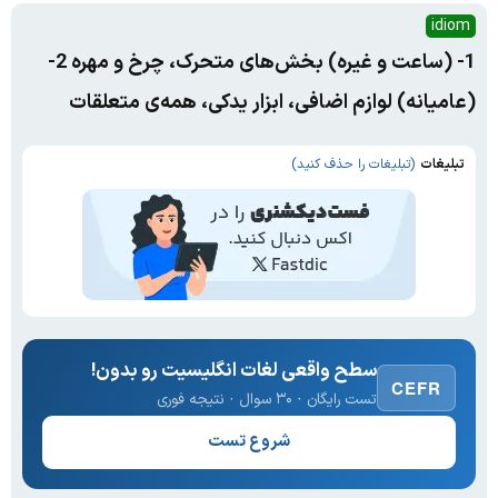
idiom
1- (ساعت و غیره) بخش‌های متحرک، چرخ و مهره 2-
(عامیانه) لوازم اضافی، ابزار یدکی، همه‌ی متعلقات
تبلیغات
(تبلیغات را حذف کنید)
سطح واقعی لغات انگلیسیت رو بدون!
CEFR
تست رایگان · ۳۰ سوال · نتیجه فوری
شروع تست