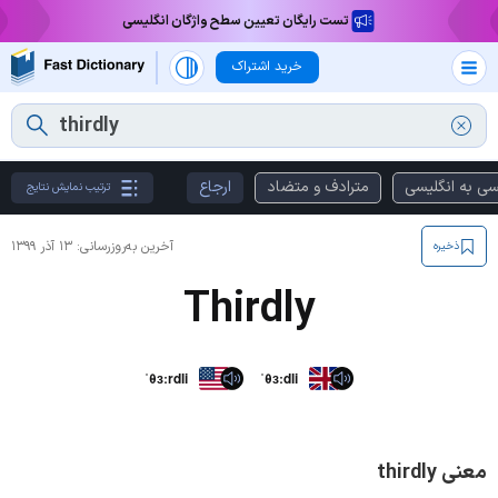
تست رایگان تعیین سطح واژگان انگلیسی
خرید اشتراک
سی به انگلیسی
مترادف و متضاد
ارجاع
ترتیب نمایش نتایج
آخرین به‌روزرسانی:
۱۳ آذر ۱۳۹۹
ذخیره
Thirdly
ˈθɜːrdli
ˈθɜːdli
معنی thirdly