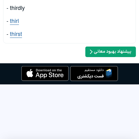
- thirdly
-
thirl
-
thirst
پیشنهاد بهبود معانی