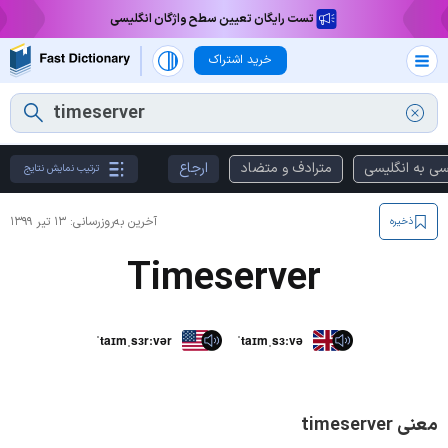
تست رایگان تعیین سطح واژگان انگلیسی
خرید اشتراک
سی به انگلیسی
مترادف و متضاد
ارجاع
ترتیب نمایش نتایج
آخرین به‌روزرسانی:
۱۳ تیر ۱۳۹۹
ذخیره
Timeserver
ˈtaɪmˌsɜrːvər
ˈtaɪmˌsɜːvə
معنی timeserver