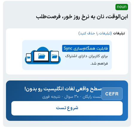
noun
ابن‌الوقت، نان به نرخ روز خور، فرصت‌طلب
تبلیغات
(تبلیغات را حذف کنید)
سطح واقعی لغات انگلیسیت رو بدون!
CEFR
تست رایگان · ۳۰ سوال · نتیجه فوری
شروع تست