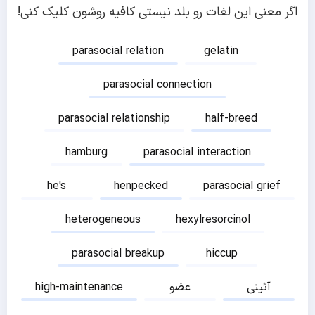
اگر معنی این لغات رو بلد نیستی کافیه روشون کلیک کنی!
parasocial relation
gelatin
parasocial connection
parasocial relationship
half-breed
hamburg
parasocial interaction
he's
henpecked
parasocial grief
heterogeneous
hexylresorcinol
parasocial breakup
hiccup
آئینی
عضو
high-maintenance