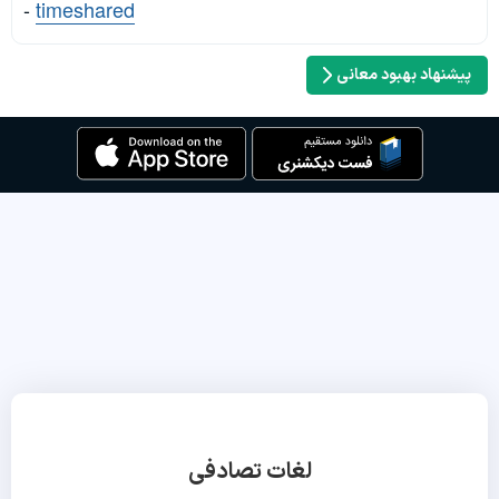
-
timeshared
پیشنهاد بهبود معانی
لغات تصادفی