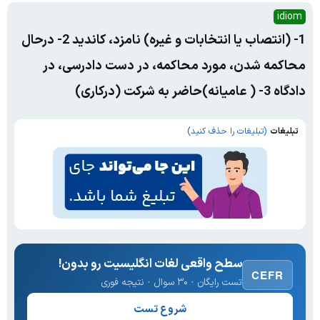
idiom
1- (انتصاب یا انتخابات و غیره) نامزد، کاندید 2- درحال
محاکمه شدن، مورد محاکمه، در دست دادرسی، در
دادگاه 3- ( عامیانه)حاضر به شرکت (درکاری)
تبلیغات
(تبلیغات را حذف کنید)
سطح واقعی لغات انگلیسیت رو بدون!
CEFR
تست رایگان · ۳۰ سوال · نتیجه فوری
شروع تست