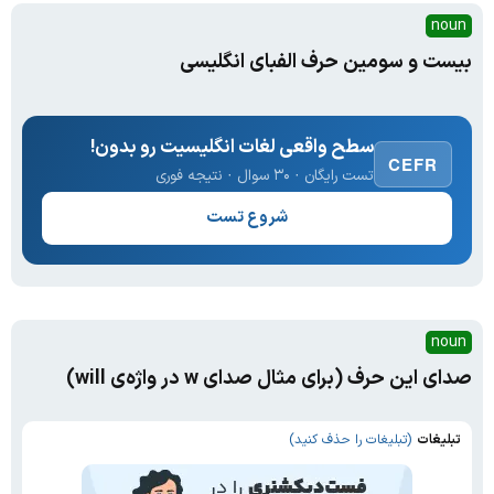
noun
بیست و سومین حرف الفبای انگلیسی
سطح واقعی لغات انگلیسیت رو بدون!
CEFR
تست رایگان · ۳۰ سوال · نتیجه فوری
شروع تست
noun
صدای این حرف (برای مثال صدای w در واژه‌ی will)
تبلیغات
(تبلیغات را حذف کنید)