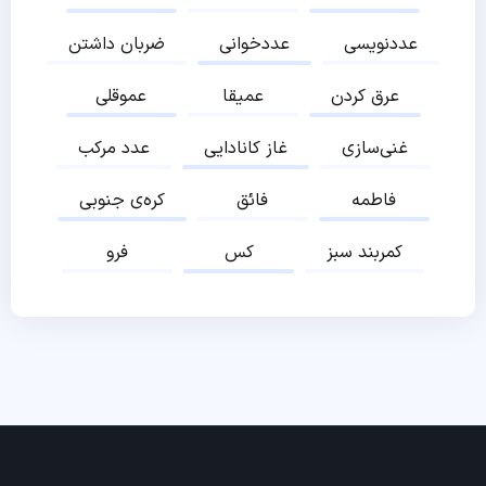
عددنویسی
عددخوانی
ضربان داشتن
عرق کردن
عمیقا
عموقلی
غنی‌سازی
غاز کانادایی
عدد مرکب
فاطمه
فائق
کره‌ی جنوبی
کمربند سبز
کس
فرو