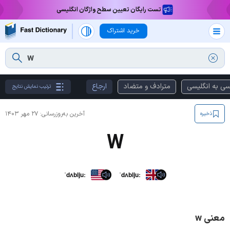
تست رایگان تعیین سطح واژگان انگلیسی
خرید اشتراک
سی به انگلیسی
مترادف و متضاد
ارجاع
ترتیب نمایش نتایج
آخرین به‌روزرسانی:
۲۷ مهر ۱۴۰۳
ذخیره
W
ˈdʌbljuː
ˈdʌbljuː
معنی w