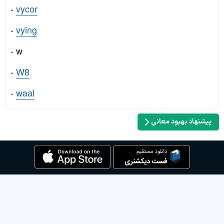
-
vycor
-
vying
- w
-
W8
-
waal
پیشنهاد بهبود معانی