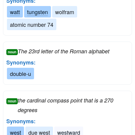
Synonyms:
watt
tungsten
wolfram
atomic number 74
The 23rd letter of the Roman alphabet
noun
Synonyms:
double-u
the cardinal compass point that is a 270
noun
degrees
Synonyms:
west
due west
westward