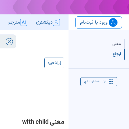
ورود یا ثبت‌نام
دیکشنری
مترجم
معنی
ارجاع
ذخیره
ترتیب نمایش نتایج
معنی with child