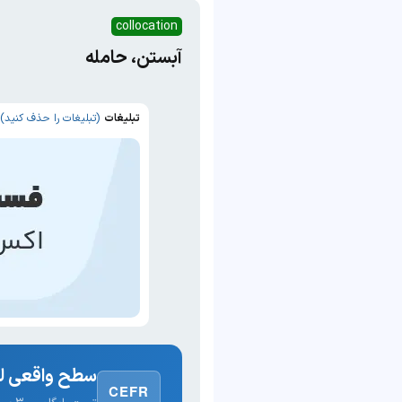
collocation
آبستن، حامله
تبلیغات
(تبلیغات را حذف کنید)
سطح واقعی لغ
CEFR