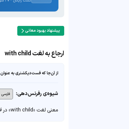
تست رایگان · ۳۰ سوال · نتیجه فوری
پیشنهاد بهبود معانی
ارجاع به لغت with child
از آن‌جا که فست‌دیکشنری به عنوان 
شیوه‌ی رفرنس‌دهی:
معنی لغت «with child» در
ف