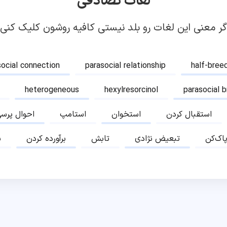
لغات تصادفی
گر معنی این لغات رو بلد نیستی کافیه روشون کلیک کنی!
social connection
parasocial relationship
half-bree
heterogeneous
hexylresorcinol
parasocial 
استقبال کردن
استخوان
استامپ
احوال پرس
پاک‌کن
تبعیض نژادی
تابش
برآورده کردن
ب