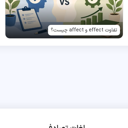
تفاوت effect و affect چیست؟