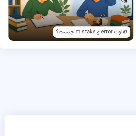
تفاوت error و mistake چیست؟