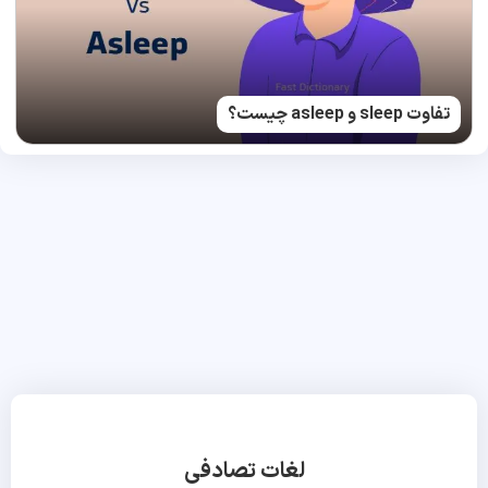
تفاوت sleep و asleep چیست؟
لغات تصادفی