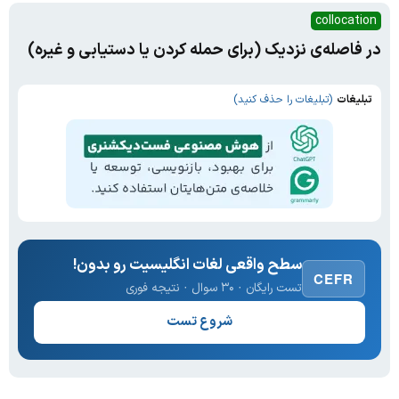
collocation
در فاصله‌ی نزدیک (برای حمله کردن یا دستیابی و غیره)
تبلیغات
(تبلیغات را حذف کنید)
سطح واقعی لغات انگلیسیت رو بدون!
CEFR
تست رایگان · ۳۰ سوال · نتیجه فوری
شروع تست