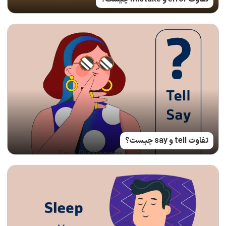
تفاوت tell و say چیست؟