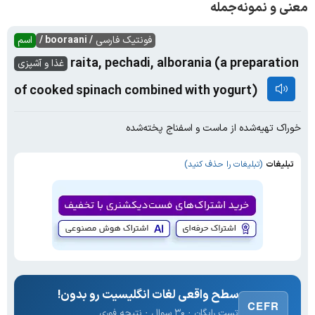
معنی و نمونه‌جمله
فونتیک فارسی
/ booraani /
اسم
raita, pechadi, alborania (a preparation
غذا و آشپزی
of cooked spinach combined with yogurt)
خوراک تهیه‌شده از ماست و اسفناج پخته‌شده
تبلیغات
(تبلیغات را حذف کنید)
سطح واقعی لغات انگلیسیت رو بدون!
CEFR
تست رایگان · ۳۰ سوال · نتیجه فوری