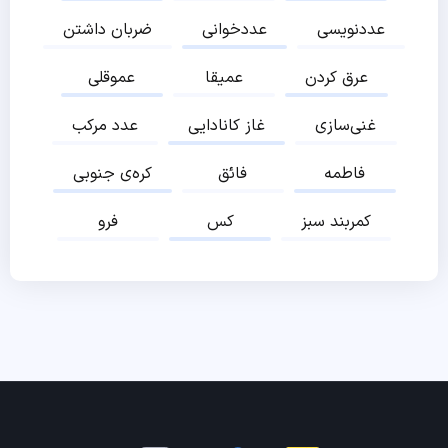
عددنویسی
عددخوانی
ضربان داشتن
عرق کردن
عمیقا
عموقلی
غنی‌سازی
غاز کانادایی
عدد مرکب
فاطمه
فائق
کره‌ی جنوبی
کمربند سبز
کس
فرو