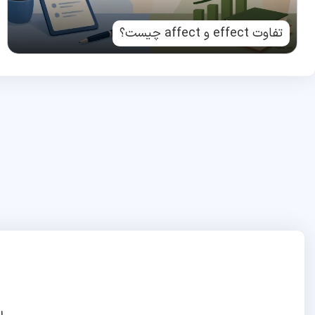
تفاوت effect و affect چیست؟