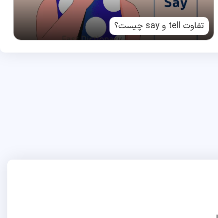
تفاوت tell و say چیست؟