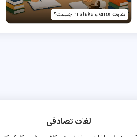
تفاوت error و mistake چیست؟
لغات تصادفی