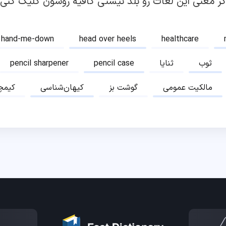
گر معنی این لغات رو بلد نیستی کافیه روشون کلیک کنی!
hand-me-down
head over heels
healthcare
ثوب
ثنایا
pencil case
pencil sharpener
مالکیت عمومی
گوشت بز
کیهان‌شناسی
کیمچ