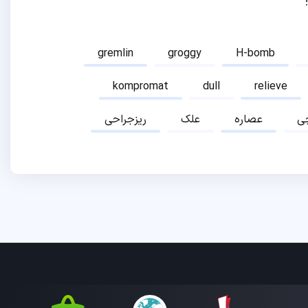
gremlin
groggy
H-bomb
kompromat
dull
relieve
ی
عصاره
علک
ریزجراحی