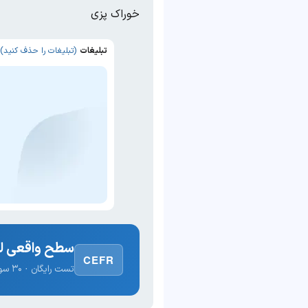
خوراک پزی
تبلیغات
(تبلیغات را حذف کنید)
سطح واقعی لغ
CEFR
تست رایگان · ۳۰ سوال · نتیجه فوری