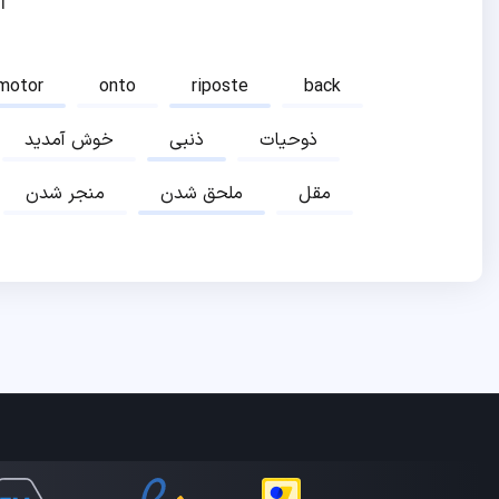
ا
motor
onto
riposte
back
ذوحیات
ذنبی
خوش آمدید
مقل
ملحق شدن
منجر شدن