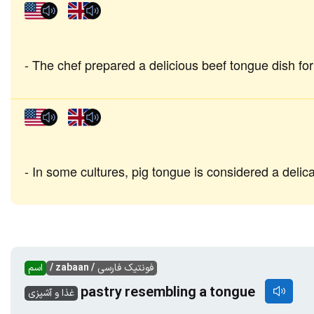
The chef prepared a delicious beef tongue dish fo
In some cultures, pig tongue is considered a delic
فونتیک فارسی
/ zabaan /
اسم
pastry resembling a tongue
غذا و آشپزی