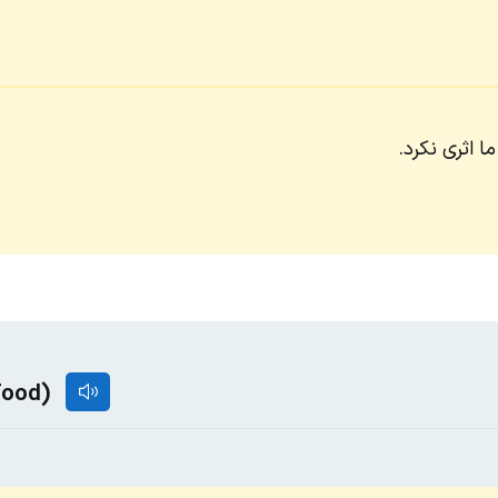
ا اثری نکرد.
 food)