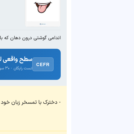
اندامی گوشتی درون دهان که با 
سطح واقعی لغ
CEFR
تست رایگان · ۳۰ سوال · نتیجه فوری
دخترک با تمسخر زبان خود را