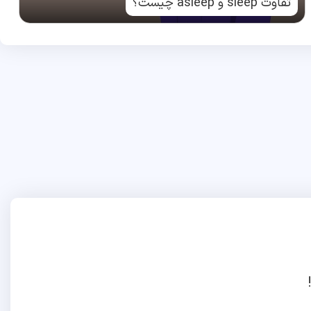
تفاوت sleep و asleep چیست؟