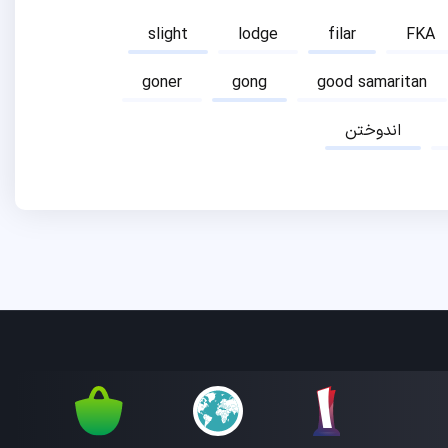
slight
lodge
filar
FKA
goner
gong
good samaritan
اندوختن