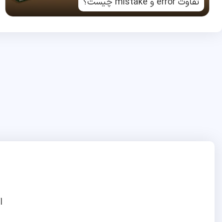
تفاوت error و mistake چیست؟
ا