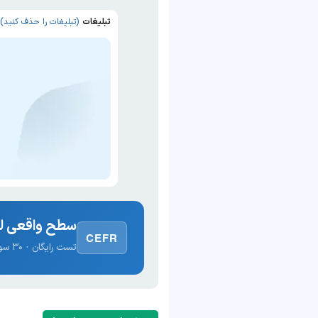
تبلیغات
(تبلیغات را حذف کنید)
سطح واقعی لغ
CEFR
تست رایگان · ۳۰ سوال · نتیجه فوری