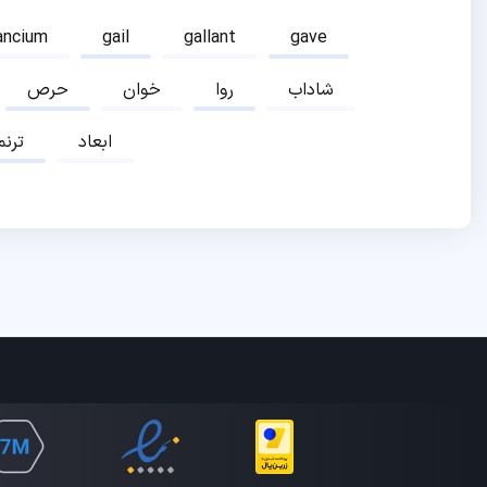
ancium
gail
gallant
gave
شاداب
روا
خوان
حرص
ابعاد
ترنم