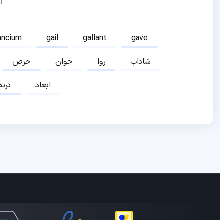
ا
ancium
gail
gallant
gave
شاداب
روا
خوان
حرص
ابعاد
ترنم