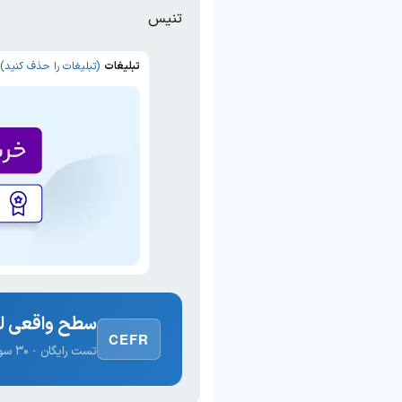
تنیس
تبلیغات
(تبلیغات را حذف کنید)
سطح واقعی لغ
CEFR
تست رایگان · ۳۰ سوال · نتیجه فوری