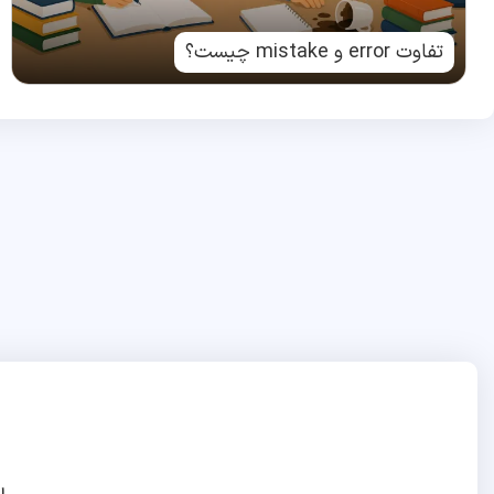
تفاوت error و mistake چیست؟