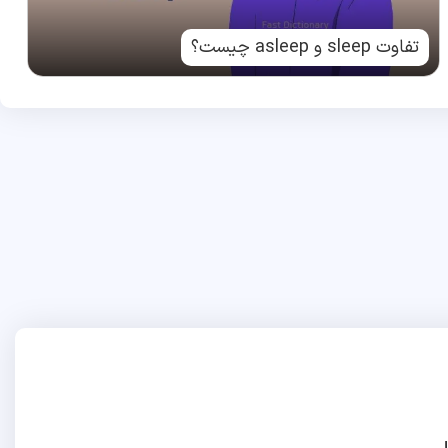
تفاوت sleep و asleep چیست؟