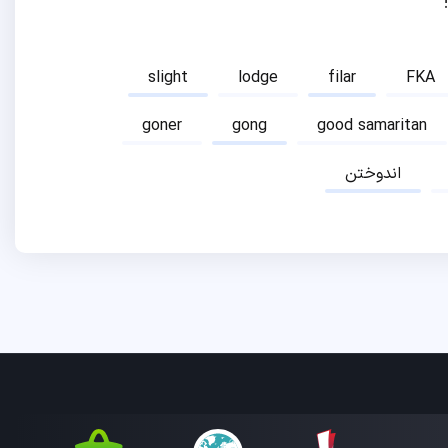
slight
lodge
filar
FKA
goner
gong
good samaritan
اندوختن