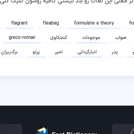
گر معنی این لغات رو بلد نیستی کافیه روشون کلیک کنی!
flagrant
fleabag
formulate a theory
fr
صواب
موجودات
کنجکاوی
greco-roman
پدر
انبارگردانی
امیر
پرتو
برگ‌ریزان