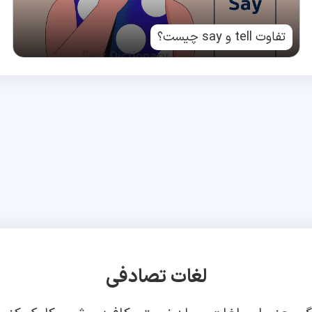
تفاوت tell و say چیست؟
لغات تصادفی