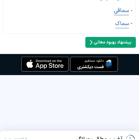
-
سماقی
-
سماک
پیشنهاد بهبود معانی