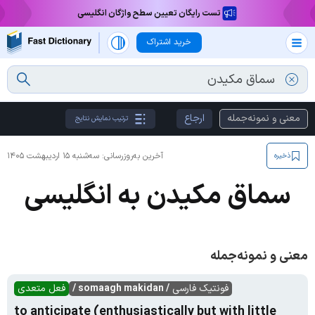
تست رایگان تعیین سطح واژگان انگلیسی
خرید اشتراک
معنی و نمونه‌جمله
ارجاع
ترتیب نمایش نتایج
آخرین به‌روزرسانی:
سه‌شنبه ۱۵ اردیبهشت ۱۴۰۵
ذخیره
سماق مکیدن به انگلیسی
معنی و نمونه‌جمله
فونتیک فارسی
/ somaagh makidan /
فعل متعدی
to anticipate (enthusiastically but with little