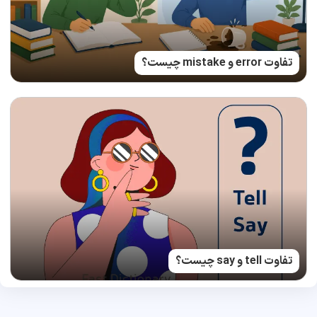
تفاوت error و mistake چیست؟
تفاوت tell و say چیست؟