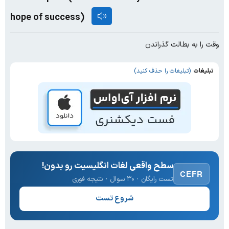
hope of success)
وقت را به بطالت گذراندن
تبلیغات
(تبلیغات را حذف کنید)
سطح واقعی لغات انگلیسیت رو بدون!
CEFR
تست رایگان · ۳۰ سوال · نتیجه فوری
شروع تست