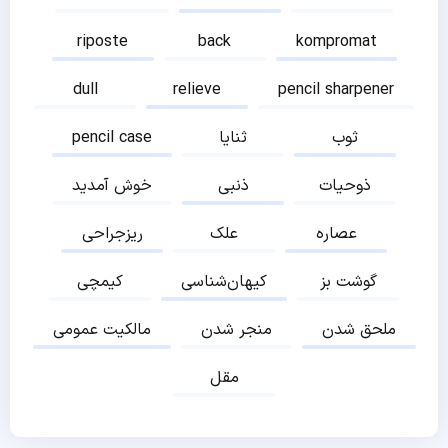
riposte
back
kompromat
dull
relieve
pencil sharpener
ثوب
ثنایا
pencil case
ذوحیات
ذنبی
خوش آمدید
عصاره
علک
ریزجراحی
گوشت بز
کیهان‌شناسی
کیمچی
ملحق شدن
منجر شدن
مالکیت عمومی
مقل