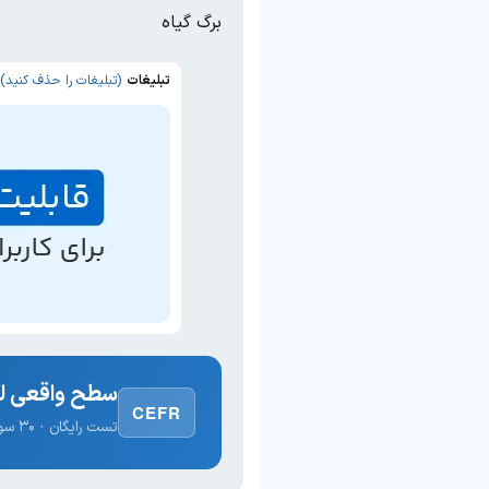
برگ گیاه
تبلیغات
(تبلیغات را حذف کنید)
سطح واقعی لغ
CEFR
تست رایگان · ۳۰ سوال · نتیجه فوری