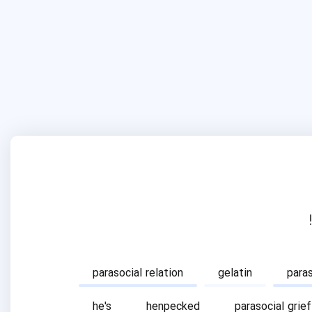
parasocial relation
gelatin
para
he's
henpecked
parasocial grief