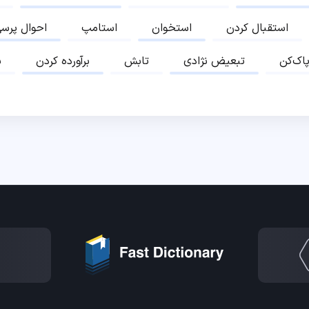
استقبال کردن
استخوان
استامپ
احوال پرس
پاک‌کن
تبعیض نژادی
تابش
برآورده کردن
ب