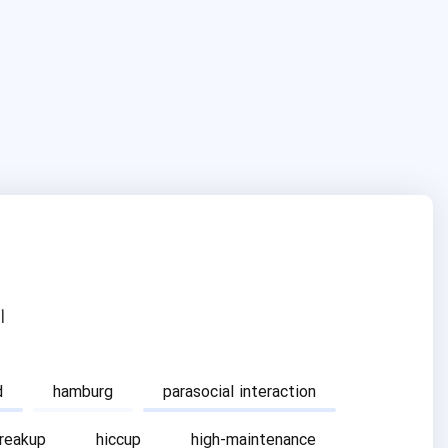
ا
d
hamburg
parasocial interaction
breakup
hiccup
high-maintenance