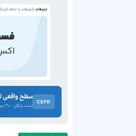
تبلیغات
(تبلیغات را حذف کنید)
سطح واقعی لغ
CEFR
تست رایگان · ۳۰ سوال · نتیجه فوری