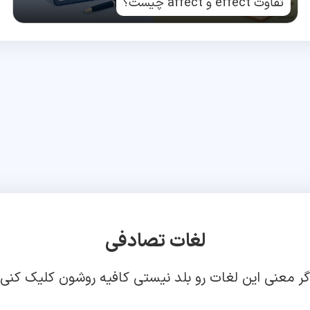
تفاوت effect و affect چیست؟
لغات تصادفی
گر معنی این لغات رو بلد نیستی کافیه روشون کلیک کنی!