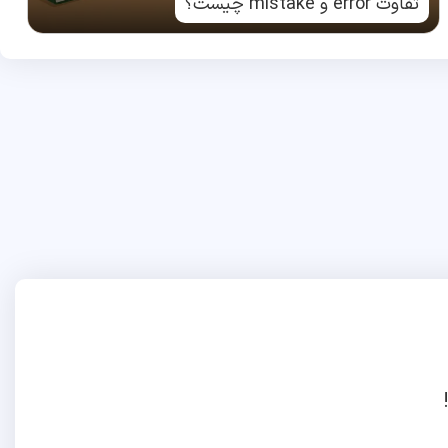
تفاوت error و mistake چیست؟