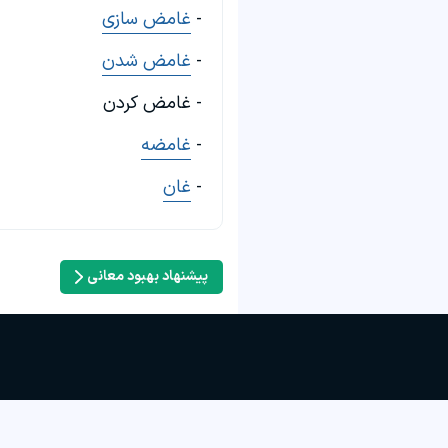
-
غامض سازی
-
غامض شدن
- غامض کردن
-
غامضه
-
غان
پیشنهاد بهبود معانی