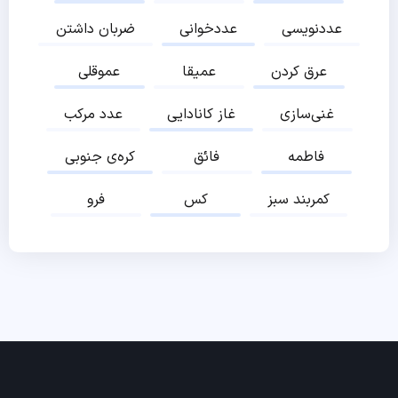
عددنویسی
عددخوانی
ضربان داشتن
عرق کردن
عمیقا
عموقلی
غنی‌سازی
غاز کانادایی
عدد مرکب
فاطمه
فائق
کره‌ی جنوبی
کمربند سبز
کس
فرو