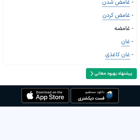
-
غامض شدن
-
غامض کردن
- غامضه
-
غان
-
غان کاغذی
پیشنهاد بهبود معانی