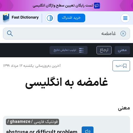
تست رایگان تعیین سطح واژگان انگلیسی
خرید اشتراک
معنی
ارجاع
ترتیب نمایش نتایج
آخرین به‌روزرسانی:
یکشنبه ۱۲ مرداد ۱۳۹۹
ذخیره
غامضه به انگلیسی
معنی
فونتیک فارسی
/ ghaameze /
abstruse or difficult problem