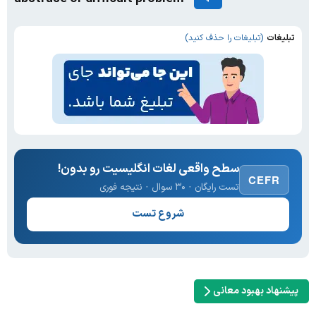
تبلیغات
(تبلیغات را حذف کنید)
سطح واقعی لغات انگلیسیت رو بدون!
CEFR
تست رایگان · ۳۰ سوال · نتیجه فوری
شروع تست
پیشنهاد بهبود معانی