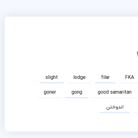
slight
lodge
filar
FKA
goner
gong
good samaritan
اندوختن