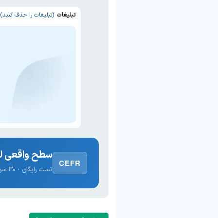
تبلیغات
(تبلیغات را حذف کنید)
سطح واقعی لغ
CEFR
تست رایگان · ۳۰ سوال · نتیجه فوری