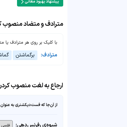
پیشنهاد بهبود معانی
مترادف و متضاد منصوب ک
با کلیک بر روی هر مترادف یا م
مترادف:
برگماشتن
گماش
ارجاع به لغت منصوب کردن
از آن‌جا که فست‌دیکشنری به عنوان 
شیوه‌ی رفرنس‌دهی: