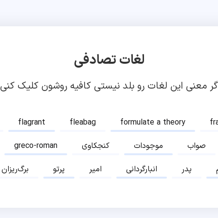
لغات تصادفی
گر معنی این لغات رو بلد نیستی کافیه روشون کلیک کنی!
flagrant
fleabag
formulate a theory
fr
صواب
موجودات
کنجکاوی
greco-roman
پدر
انبارگردانی
امیر
پرتو
برگ‌ریزان