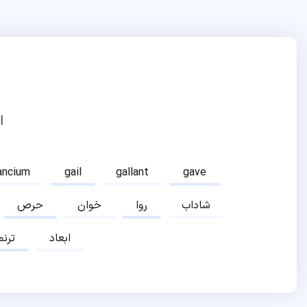
ا
ancium
gail
gallant
gave
شاداب
روا
خوان
حرص
ابعاد
ترنم