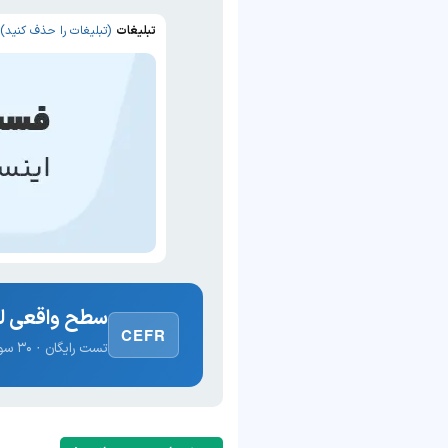
تبلیغات
(تبلیغات را حذف کنید)
سطح واقعی لغ
CEFR
تست رایگان · ۳۰ سوال · نتیجه فوری