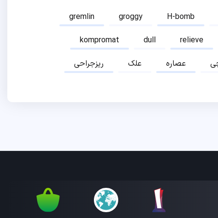
gremlin
groggy
H-bomb
kompromat
dull
relieve
ی
عصاره
علک
ریزجراحی