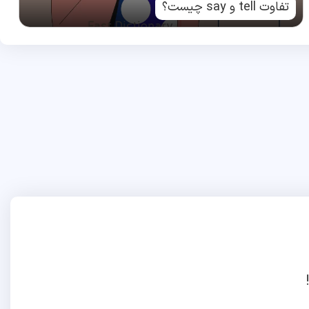
تفاوت tell و say چیست؟