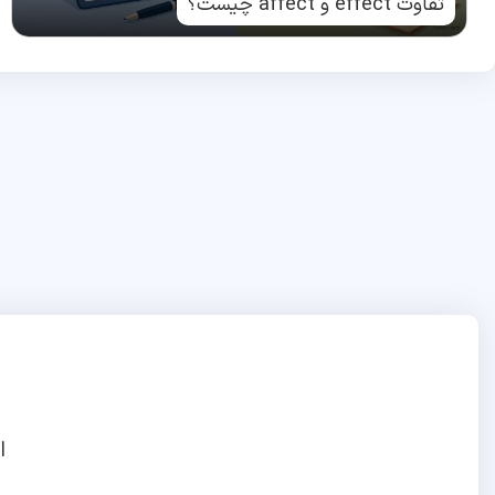
تفاوت effect و affect چیست؟
ا