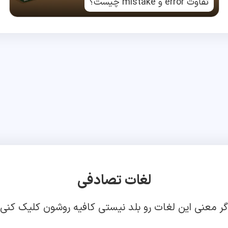
تفاوت error و mistake چیست؟
لغات تصادفی
گر معنی این لغات رو بلد نیستی کافیه روشون کلیک کنی!