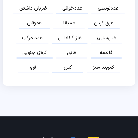
عددنویسی
عددخوانی
ضربان داشتن
عرق کردن
عمیقا
عموقلی
غنی‌سازی
غاز کانادایی
عدد مرکب
فاطمه
فائق
کره‌ی جنوبی
کمربند سبز
کس
فرو