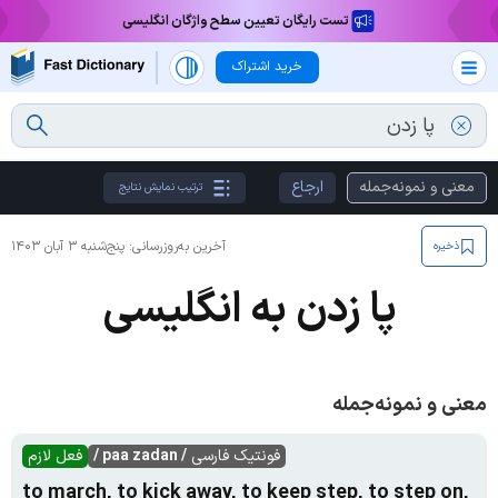
تست رایگان تعیین سطح واژگان انگلیسی
خرید اشتراک
معنی و نمونه‌جمله
ارجاع
ترتیب نمایش نتایج
آخرین به‌روزرسانی:
پنج‌شنبه ۳ آبان ۱۴۰۳
ذخیره
پا زدن به انگلیسی
معنی و نمونه‌جمله
فونتیک فارسی
/ paa zadan /
فعل لازم
to march, to kick away, to keep step, to step on,