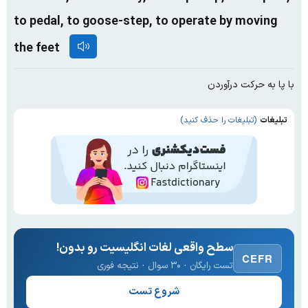
to pedal, to goose-step, to operate by moving
the feet
با پا به حرکت درآوردن
تبلیغات
(تبلیغات را حذف کنید)
سطح واقعی لغات انگلیسیت رو بدون!
CEFR
تست رایگان · ۳۰ سوال · نتیجه فوری
شروع تست