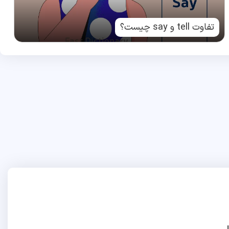
تفاوت tell و say چیست؟