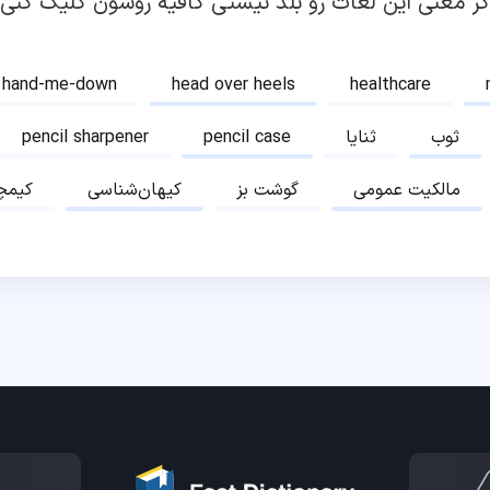
گر معنی این لغات رو بلد نیستی کافیه روشون کلیک کنی!
hand-me-down
head over heels
healthcare
ثوب
ثنایا
pencil case
pencil sharpener
مالکیت عمومی
گوشت بز
کیهان‌شناسی
کیمچ