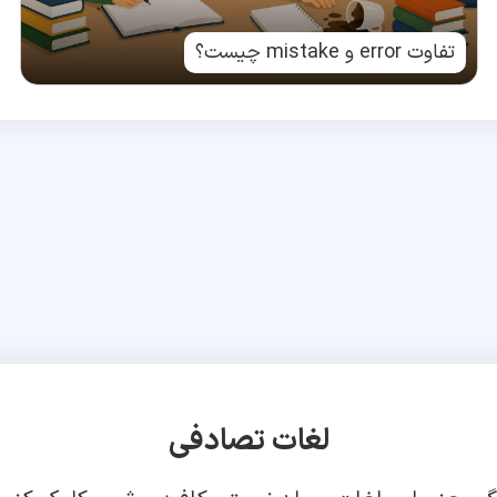
تفاوت error و mistake چیست؟
لغات تصادفی