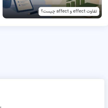
تفاوت effect و affect چیست؟