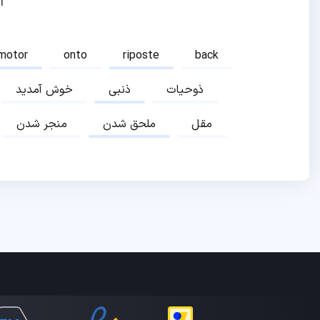
ا
motor
onto
riposte
back
ذوحیات
ذنبی
خوش آمدید
مقل
ملحق شدن
منجر شدن