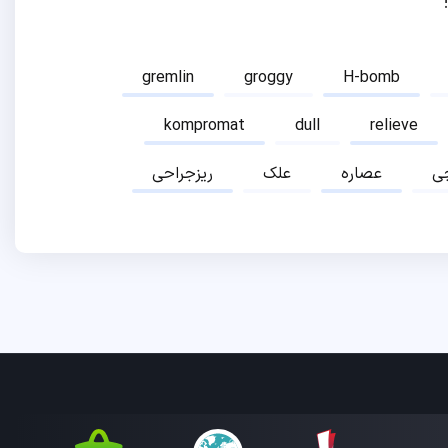
gremlin
groggy
H-bomb
kompromat
dull
relieve
ی
عصاره
علک
ریزجراحی