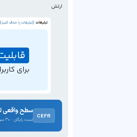
ارتش
تبلیغات
(تبلیغات را حذف کنید)
سطح واقعی لغ
CEFR
تست رایگان · ۳۰ سوال · نتیجه فوری