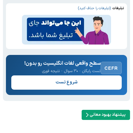
تبلیغات
(تبلیغات را حذف کنید)
سطح واقعی لغات انگلیسیت رو بدون!
CEFR
تست رایگان · ۳۰ سوال · نتیجه فوری
شروع تست
پیشنهاد بهبود معانی