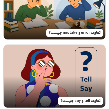
تفاوت error و mistake چیست؟
تفاوت tell و say چیست؟