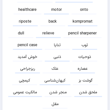
healthcare
motor
onto
riposte
back
kompromat
dull
relieve
pencil sharpener
ثوب
ثنایا
pencil case
ذوحیات
ذنبی
خوش آمدید
عصاره
علک
ریزجراحی
گوشت بز
کیهان‌شناسی
کیمچی
ملحق شدن
منجر شدن
مالکیت عمومی
مقل