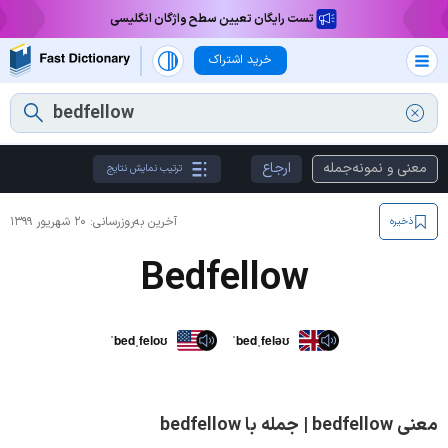
تست رایگان تعیین سطح واژگان انگلیسی
خرید اشتراک
معنی و نمونه‌جمله
ارجاع
ترتیب نمایش نتایج
آخرین به‌روزرسانی:
۲۰ شهریور ۱۳۹۹
ذخیره
Bedfellow
ˈbedˌfeloʊ
ˈbedˌfeləʊ
معنی bedfellow | جمله با bedfellow