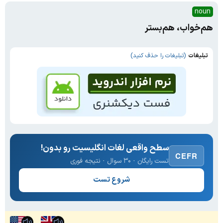
noun
هم‌خواب، هم‌بستر
تبلیغات
(تبلیغات را حذف کنید)
سطح واقعی لغات انگلیسیت رو بدون!
CEFR
تست رایگان · ۳۰ سوال · نتیجه فوری
شروع تست