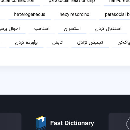
social connection
parasocial relationship
half-bree
heterogeneous
hexylresorcinol
parasocial 
استقبال کردن
استخوان
استامپ
احوال پرس
پاک‌کن
تبعیض نژادی
تابش
برآورده کردن
ب