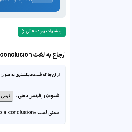
تست رایگان · ۳۰ سوال · نتیجه فوری
پیشنهاد بهبود معانی
ارجاع به لغت bring to a conclusion
از آن‌جا که فست‌دیکشنری به عنوان 
شیوه‌ی رفرنس‌دهی:
معنی لغت «bring to a conclusion» در