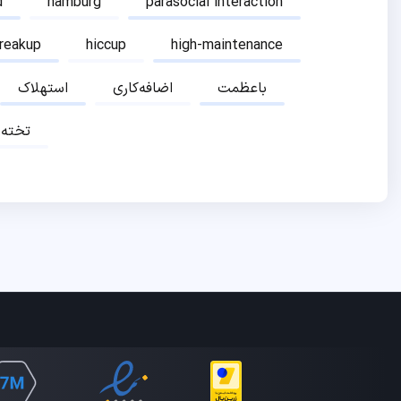
d
hamburg
parasocial interaction
breakup
hiccup
high-maintenance
باعظمت
اضافه‌کاری
استهلاک
تخته‌