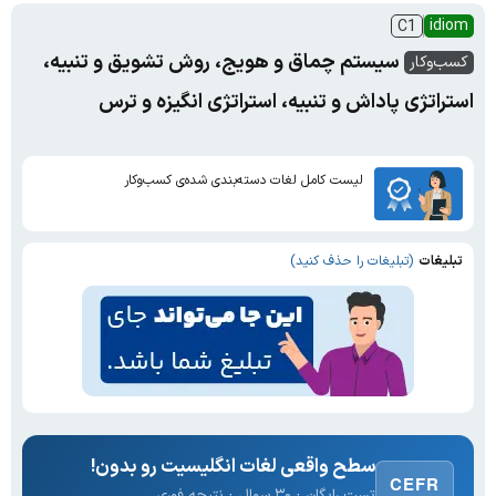
idiom
C1
سیستم چماق و هویج، روش تشویق و تنبیه،
کسب‌وکار
استراتژی پاداش و تنبیه، استراتژی انگیزه و ترس
لیست کامل لغات دسته‌بندی شده‌ی کسب‌وکار
تبلیغات
(تبلیغات را حذف کنید)
سطح واقعی لغات انگلیسیت رو بدون!
CEFR
تست رایگان · ۳۰ سوال · نتیجه فوری