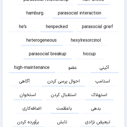
hamburg
parasocial interaction
he's
henpecked
parasocial grief
heterogeneous
hexylresorcinol
parasocial breakup
hiccup
آئینی
عضو
high-maintenance
استامپ
احوال پرسی کردن
آگاهی
استهلاک
استقبال کردن
استخوان
بدهی
باعظمت
اضافه‌کاری
تبعیض نژادی
تابش
برآورده کردن