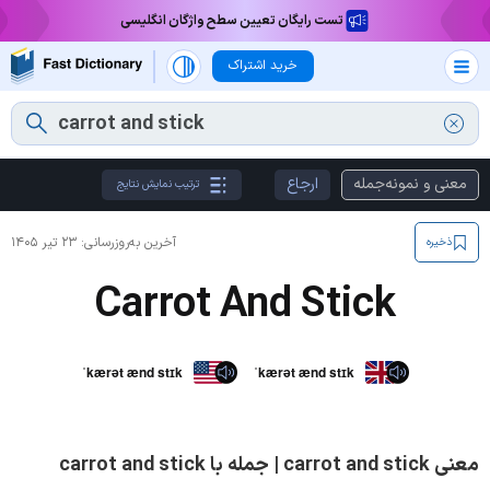
تست رایگان تعیین سطح واژگان انگلیسی
خرید اشتراک
معنی و نمونه‌جمله
ارجاع
ترتیب نمایش نتایج
آخرین به‌روزرسانی:
۲۳ تیر ۱۴۰۵
ذخیره
Carrot And Stick
ˈkærət ænd stɪk
ˈkærət ænd stɪk
معنی carrot and stick | جمله با carrot and stick