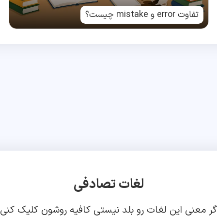
تفاوت error و mistake چیست؟
لغات تصادفی
گر معنی این لغات رو بلد نیستی کافیه روشون کلیک کنی!