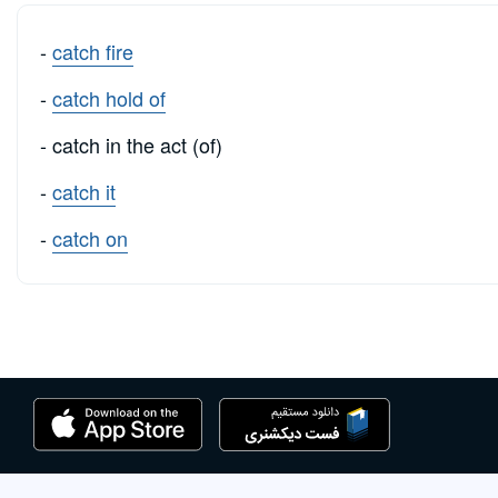
-
catch fire
-
catch hold of
- catch in the act (of)
-
catch it
-
catch on