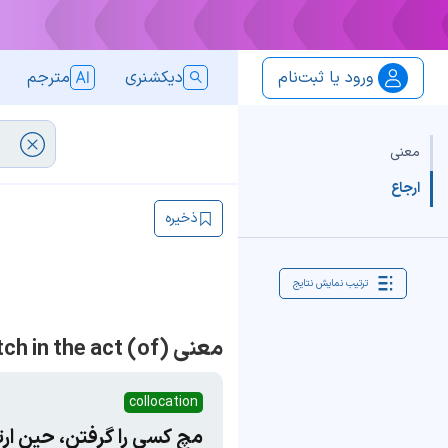
ورود یا ثبت‌نام
دیکشنری
مترجم
معنی
ارجاع
ذخیره
ترتیب نمایش نتایج
معنی catch in the act (of)
collocation
مچ کسی را گرفتن، حین ار