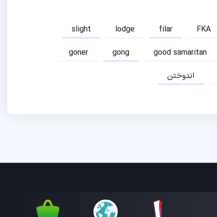
slight
lodge
filar
FKA
goner
gong
good samaritan
اندوختن