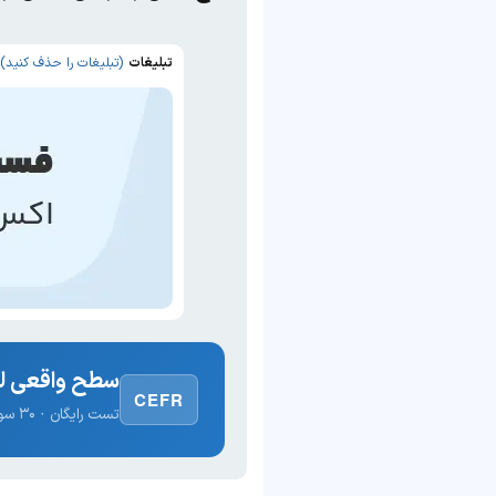
تبلیغات
(تبلیغات را حذف کنید)
سطح واقعی لغ
CEFR
تست رایگان · ۳۰ سوال · نتیجه فوری