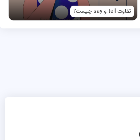
تفاوت tell و say چیست؟