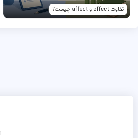
تفاوت effect و affect چیست؟
ا