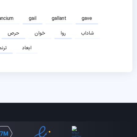
ancium
gail
gallant
gave
شاداب
روا
خوان
حرص
ابعاد
ترنم