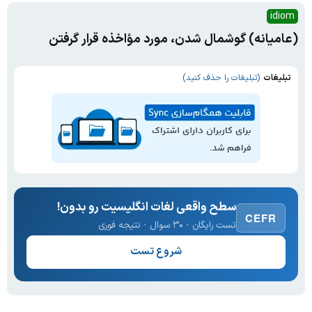
idiom
(عامیانه) گوشمال شدن، مورد مؤاخذه قرار گرفتن
تبلیغات
(تبلیغات را حذف کنید)
سطح واقعی لغات انگلیسیت رو بدون!
CEFR
تست رایگان · ۳۰ سوال · نتیجه فوری
شروع تست