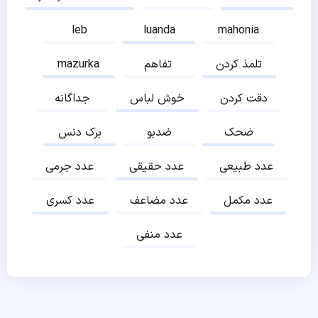
leb
luanda
mahonia
تلمذ کردن
تفاهم
mazurka
دقت کردن
خوش لباس
جداگانه
ضحک
ضدبو
برک دنس
عدد طبیعی
عدد حقیقی
عدد جرمی
عدد مکمل
عدد مضاعف
عدد کسری
عدد منفی