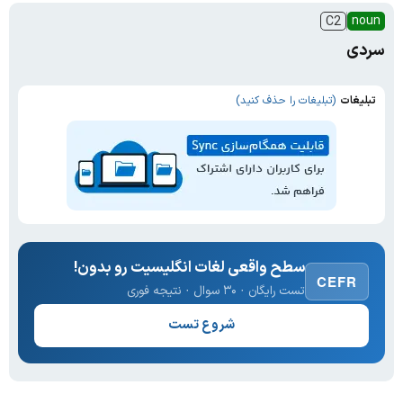
noun
C2
سردی
تبلیغات
(تبلیغات را حذف کنید)
سطح واقعی لغات انگلیسیت رو بدون!
CEFR
تست رایگان · ۳۰ سوال · نتیجه فوری
شروع تست