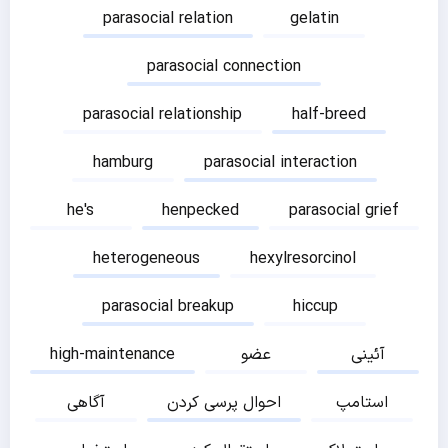
parasocial relation
gelatin
parasocial connection
parasocial relationship
half-breed
hamburg
parasocial interaction
he's
henpecked
parasocial grief
heterogeneous
hexylresorcinol
parasocial breakup
hiccup
آئینی
عضو
high-maintenance
استامپ
احوال پرسی کردن
آگاهی