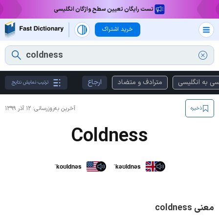
تست رایگان تعیین سطح واژگان انگلیسی
خرید اشتراک
سی به انگلیسی
مترادف و متضاد
ارجاع
ترتیب نمایش نتایج
آخرین به‌روزرسانی:
۱۲ آذر ۱۳۹۹
ذخیره
Coldness
ˈkoʊldnəs
ˈkəʊldnəs
معنی coldness